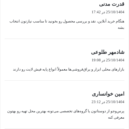
گ
قدرت مدنی
ف
25/10/1404 در 17:42
ت
هنگام خرید آنلاین، نقد و بررسی محصول رو بخونید تا مناسب نیازتون انتخاب
:
بشه
گ
شادمهر طلوعی
ف
25/10/1404 در 19:08
ت
بازارهای محلی ابزار و یراق‌فروشی‌ها معمولاً انواع پایه فیش لایت رو دارند
:
گ
امین خوانساری
ف
25/10/1404 در 23:12
ت
پرس‌وجو از دوستاتون یا گروه‌های تخصصی می‌تونه بهترین محل تهیه رو بهتون
:
معرفی کنه