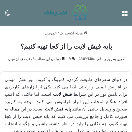
منو
تغی
مجله اکسیداک
/
عمومی
پایه فیش لایت را از کجا تهیه کنیم؟
آخرین به روز رسانی: 28/09/1404
9
خواندن این مطلب 6 دقیقه زمان میبرد
در دنیای سفرهای طبیعت گردی، کمپینگ و آفرود، نور نقش مهمی
در افزایش ایمنی و راحتی ایفا می کند. یکی از ابزارهای کاربردی
برای تامین نور در این شرایط
فیش لایت
است. اما فاکتی که اغلب
افراد هنگام انتخاب این ابزار فراموش می کنند، توجه به کاربرد
صحیح و وسایل جانبی آن مانند
پایه فیش لایت
است. در این مقاله به
صورت کامل و جامع بررسی می کنیم که پایه فیش لایت را از کجا
تهیه کنیم، چه نکاتی را باید در نظر داشته باشیم و چگونه انتخاب
درست می تواند تجربه شما را در سفرهای آفرودی بهبود ببخشد.