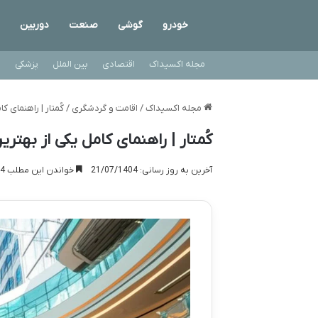
خودرو
گوشی
صنعت
دوربین
مجله اکسیداک
اقتصادی
بین الملل
پزشکی
ت
مجله اکسیداک
/
اقامت و گردشگری
/
کُمتار | راهنمای ک
کُمتار | راهنمای کامل یکی از بهتر
آخرین به روز رسانی: 21/07/1404
خواندن این مطلب 14 دقیقه زمان میبرد