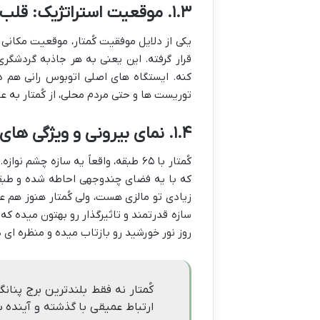
۱.۳. موقعیت استراتژیک: قلب جرج تاون و مرکز دسترسی
یکی از دلایل موفقیت کُمتار، موقعیت مکانی 
قرار گرفته. این یعنی به هر جاذبه گردشگر
کنه. ایستگاه های اصلی اتوبوس رانی هم 
توریست ها و حتی مردم محلی، از کُمتار به ع
۱.۴. نمای بیرونی و ویژگی های معماری: اشاره به ارتفاع (۶۵ طبقه) و طراحی
کُمتار با ۶۵ طبقه، واقعاً یه سازه 
که با یه فضای چندوجهی احاطه شده و طبقات
زیادی تو مالزی هست، ولی کُمتار هنوز هم
سازه قدرتمند و تاثیرگذار رو بهتون میده ک
روز نور خورشید رو بازتاب میده و منظره ای 
کُمتار نه فقط بلندترین برج پنا
ارتباط عمیقی با گذشته و آینده شهر 