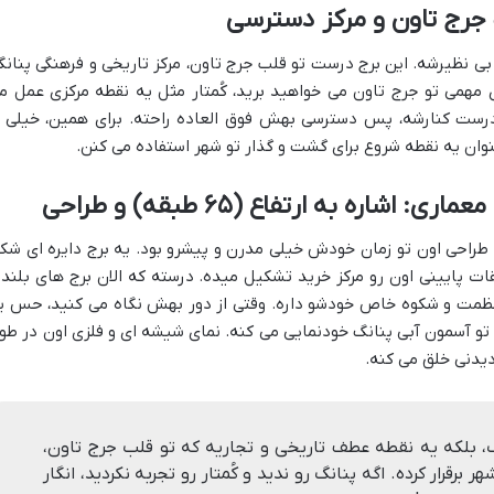
بی نظیرشه. این برج درست تو قلب جرج تاون، مرکز تاریخی و فرهنگی پنانگ
ی مهمی تو جرج تاون می خواهید برید، کُمتار مثل یه نقطه مرکزی عمل م
درست کنارشه، پس دسترسی بهش فوق العاده راحته. برای همین، خیلی ا
نوان یه نقطه شروع برای گشت و گذار تو شهر استفاده می کنن.
چشم نوازه. طراحی اون تو زمان خودش خیلی مدرن و پیشرو بود. یه برج دایره ای شک
 پایینی اون رو مرکز خرید تشکیل میده. درسته که الان برج های بلندت
 عظمت و شکوه خاص خودشو داره. وقتی از دور بهش نگاه می کنید، حس ی
ه تو آسمون آبی پنانگ خودنمایی می کنه. نمای شیشه ای و فلزی اون در طو
دیدنی خلق می کنه.
نگ، بلکه یه نقطه عطف تاریخی و تجاریه که تو قلب جرج تاون،
برقرار کرده. اگه پنانگ رو ندید و کُمتار رو تجربه نکردید، انگار