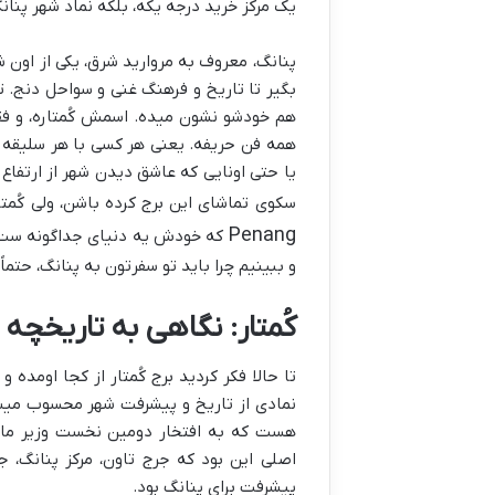
یک مرکز خرید درجه یکه، بلکه نماد شهر پنا
پنانگ، معروف به مروارید شرق، یکی از اون 
بگیر تا تاریخ و فرهنگ غنی و سواحل دنج. ت
هم خودشو نشون میده. اسمش کُمتاره، و فق
همه فن حریفه. یعنی هر کسی با هر سلیقه ای،
یا حتی اونایی که عاشق دیدن شهر از ارتفاع
سکوی تماشای این برج کرده باشن، ولی کُمت
Penang
که خودش یه دنیای جداگونه ست. پ
و ببینیم چرا باید تو سفرتون به پنانگ، حتماً 
کُمتار: نگاهی به تاریخچه
تا حالا فکر کردید برج کُمتار از کجا اومده 
اصلی این بود که جرج تاون، مرکز پنانگ، جو
پیشرفت برای پنانگ بود.