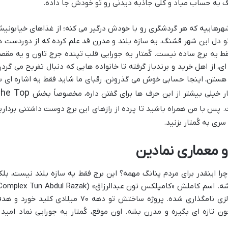
نگ به حساب میاد و کلی جاذبه دیدنی رو تو خودش جا داده.
شهرهاییه که هر گردشگری رو با خودش درگیر می کنه؛ از غذاهای خیابونی
و دل این شهر قشنگ، یه سازه بلند و مدرن قد علم کرده که از دوردست ه
ط یه برج ساده نیست. کُمتار یه جورایی قلب تپنده جرج تاون و یه مقص
 از اهل خرید و برندباز گرفته تا خانواده هایی که دنبال تفریح می گردن
 هستن، اینجا حسابی خوش می گذرونن. رقبای ما شاید فقط یه اشاره ای ب
he Top
ار خیلی بیشتر از این حرف ها برای گفتن داره، مخصوصاً بخش
س با من همراه باشید تا پرده از رازهای این برج دوست داشتنی برداری
سری به کُمتار بزنید.
 و معماری نمادین
و چرا اینقدر برای مردم پنانگ مهمه؟ این برج فقط یه سازه بلند نیست، بلک
هست که به افتخار دومین نخست وزیر مالزی نامگذاری شده. پروژه ساختش تو دهه ۷۰ میلادی کلید خورد
ن تازه ای بگیره و مدرن بشه. اون موقع، کُمتار یه جورایی نماد امید 