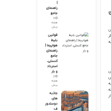
|
راهنمای
ری
جامع
3
هفته
پیش
درن
قوانین
ز
بلیط
ه
هواپیما |
راهنمای
جامع
کنسلی،
استرداد
ن
و بار
3
س
هفته
ه
پیش
ه
جاذبه
ز
های
دوسلدور
ف: