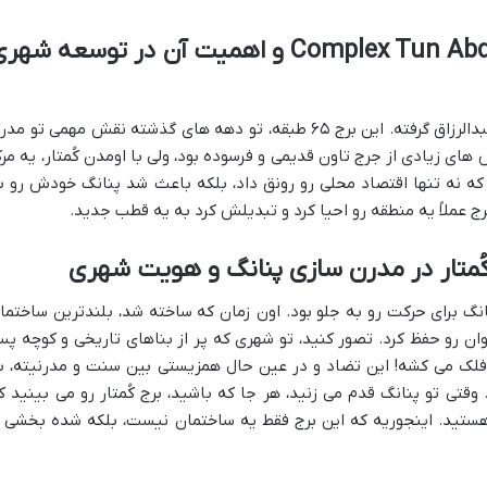
۱.۱. نام و ریشه ها: Complex Tun Abdul Razak و اهمیت آن در توسعه شه
همونطور که گفتم، کُمتار اسمش رو از تون عبدالرزاق گرفته. این برج ۶۵ طبقه، تو دهه های گذشته نقش مهمی تو م
ای زیادی از جرج تاون قدیمی و فرسوده بود، ولی با اومدن کُمتار، یه مرک
که نه تنها اقتصاد محلی رو رونق داد، بلکه باعث شد پنانگ خودش رو ب
رج عملاً یه منطقه رو احیا کرد و تبدیلش کرد به یه قطب جدید.
پنانگ برای حرکت رو به جلو بود. اون زمان که ساخته شد، بلندترین ساختما
وان رو حفظ کرد. تصور کنید، تو شهری که پر از بناهای تاریخی و کوچه پ
فلک می کشه! این تضاد و در عین حال همزیستی بین سنت و مدرنیته، ب
تی تو پنانگ قدم می زنید، هر جا که باشید، برج کُمتار رو می بینید ک
ستید. اینجوریه که این برج فقط یه ساختمان نیست، بلکه شده بخشی ا