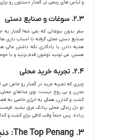
و لباس های رسمی تر، کُمتار دستتون رو برای 
۲.۳. سوغات و صنایع دستی
سفر بدون سوغاتی که نمی شه! کُمتار یه جا
صنایع دستی محلی گرفته تا اسباب بازی های
هدیه دادن یا یادگاری نگه داشتن عالی هس
هستن. می تونید توشون قدم بزنید و با حوصل
۲.۴. تجربه خرید محلی
چیزی که تجربه خرید در کُمتار رو خاص می
مدرن و بی روح نیست؛ بوی غذاهای محلی،
گشت و گذارن، همگی یه انرژی خاصی به فضا م
تو دل زندگی محلی پنانگ غرق بشید. فرصت 
زیاده. پس حتماً وقت کافی برای گشت و گذار ت
۳. The Top Penang: دنیای سرگرمی و چشم اندازهای بی نظیر