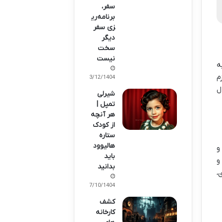
سفر،
برنامه‌ری
زی سفر
دیگر
سخت
نیست
ه
م
03/12/1404
ل
شیرلی
تمپل |
هر آنچه
از کودک
ستاره
هالیوود
و
باید
و
بدانید
،
07/10/1404
کشف
کارخانه