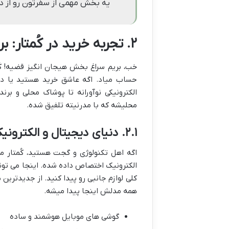
یه بخش مهمی از سفرتون رو از د
۲. تجربه خرید در کُمتار: برای هر سلیقه و بودجه ای
خب، بریم سراغ بخش هیجان انگیز قضیه! کُم
حساب میاد. اگه عاشق خرید هستید یا دنب
الکترونیکی نوآورانه تا پوشاک محلی و برن
محلیشه که با مدرنیته تلفیق شده.
۲.۱. دنیای دیجیتال و الکترونیک
اگه اهل تکنولوژی و گجت هستید، کُمتار مثل
الکترونیک اختصاص داده شده. اینجا می تونی
کلی لوازم جانبی رو پیدا کنید. از جدیدترین
همه مدلش اینجا پیدا میشه.
گوشی های موبایل هوشمند و ساده