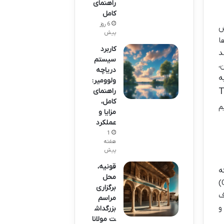
راهنمای
کامل
6 روز
ش
پیش
ا
کاربرد
د
سیستم
،
دریاچه
ه
ولوومیر:
T
راهنمای
کامل،
م
مزایا و
عملکرد
1
هفته
پیش
قونیه،
ه
محل
نمادی از تاریخ و پیشرفت شهر محسوب میشه. اسم کاملش «کامپلکس تون عبدالرزاق» (Complex Tun Abdul Razak)
برگزاری
 و هدف
مراسم
و
بزرگداش
ت مولانا