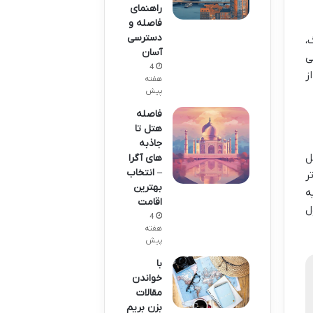
راهنمای
فاصله و
دسترسی
،
آسان
ی
4
ز
هفته
پیش
فاصله
هتل تا
جاذبه
ل
های آگرا
– انتخاب
ر
بهترین
ه
اقامت
ل
4
هفته
پیش
با
خواندن
مقالات
بزن بریم