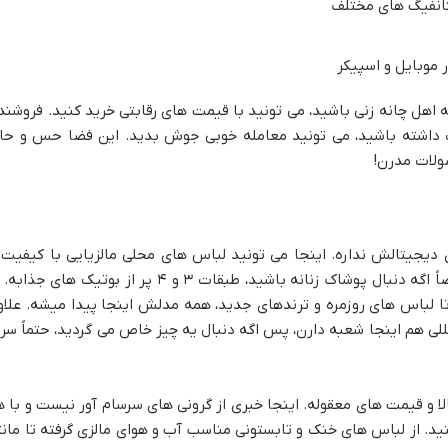
کانفیگ های مختلف
ر موبایل و اسپیکر
اهل چانه زنی باشید، می تونید با قیمت های رقابتی خرید کنید. فروشند
رت داشته باشید، می تونید معامله خوبی جوش بدید. این فضا حس و حا
صولات مدرن!
یجیتالش نداره. اینجا می تونید لباس های محلی مالزیایی با کیفیت 
قیمت های خیلی مناسب پیدا کنید. مخصوصاً اگه دنبال پوشاک زنانه باشید، طبقات ۳ و ۴ پر از بوتیک های جذا
تا لباس های روزمره و ترندهای جدید، همه مدلش اینجا پیدا میشه. علاو
مللی هم اینجا شعبه دارن، پس اگه دنبال یه چیز خاص می گردید، حتماً سر
لا و قیمت های معقوله. اینجا خبری از گرونی های سرسام آور نیست و با ه
د. از لباس های خنک و تابستونی مناسب آب و هوای مالزی گرفته تا مانت