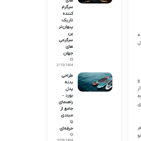
های
سرگرم
کننده
تاریک:
پنهان‌تر
ین
ه
سرگرمی‌
ل
های
جهان
02/10/1404
طراحی
و
بدنه
به. از
پدل
بورد –
ه
راهنمای
ی
جامع از
مبتدی
تا
ر
حرفه‌ای
و
23/09/1404