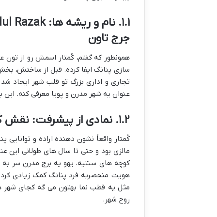
جرج تاون
سازی پنانگ ایفا کرده. قبل از ساختش، بخش ه
تجاری و اداری بزرگ تو قلب شهر ایجاد شد 
عنوان یه شهر مدرن و پویا معرفی کنه. این ب
۱.۲. نمادی از پیشرفت: نقش کُمتار در مدرن سازی پنانگ و هویت شهری
کُمتار واقعاً نشون دهنده اراده و توانایی 
مالزی بود و حتی تا سال های طولانی این عن
کوچه های سنتیه، یهو یه برج مدرن سر به 
هویت منحصربه فرد پنانگ کمک زیادی کرد. وق
مثل یه قطب نما بهتون می گه کجای شهر ه
روح شهر.