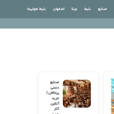
صنایع
بلیط
ویلا
اصفهان
بلیط هواپیما
صنایع
دستی
پراناکان |
خرید
آنلاین
آثار