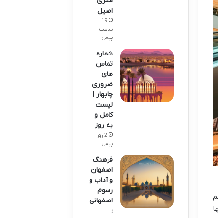
هنری
اصیل
19
ساعت
پیش
شماره
تماس
های
ضروری
چابهار |
لیست
کامل و
به روز
2 روز
پیش
فرهنگ
اصفهان
و آداب و
رسوم
م
اصفهانی
ا
: