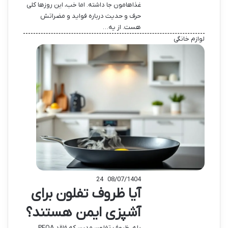
غذاهامون جا داشته. اما خب، این روزها کلی
حرف و حدیث درباره فواید و مضراتش
هست. از یه…
لوازم خانگی
24
08/07/1404
آیا ظروف تفلون برای
آشپزی ایمن هستند؟
بله، ظروف تفلون مدرن که فاقد PFOA