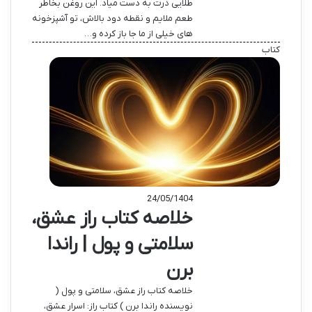
طلایی ذرت به دست میاد. این روغن بخاطر
طعم ملایم و نقطه دود بالاش، تو آشپزخونه
های خیلی از ما جا باز کرده و…
کتاب
24/05/1404
خلاصه کتاب راز عشق،
سلامتی و پول | راندا
برن
خلاصه کتاب راز عشق، سلامتی و پول (
نویسنده راندا برن ) کتاب راز: اسرار عشق،