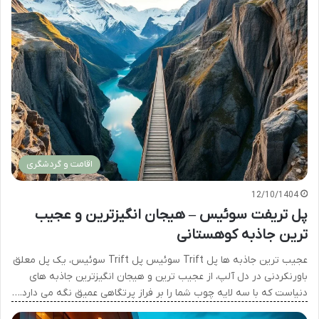
اقامت و گردشگری
12/10/1404
پل تریفت سوئیس – هیجان انگیزترین و عجیب
ترین جاذبه کوهستانی
عجیب ترین جاذبه ها پل Trift سوئیس پل Trift سوئیس، یک پل معلق
باورنکردنی در دل آلپ، از عجیب ترین و هیجان انگیزترین جاذبه های
دنیاست که با سه لایه چوب شما را بر فراز پرتگاهی عمیق نگه می دارد.…