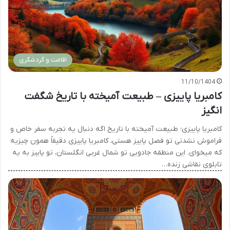
اقامت و گردشگری
11/10/1404
کامبریا پاییزی – طبیعت آمیخته با تاریخ شگفت
انگیز
کامبریا پاییزی؛ طبیعت آمیخته با تاریخ اگه دنبال یه تجربه سفر خاص و
فراموش نشدنی تو فصل پاییز هستی، کامبریا پاییزی دقیقاً همون چیزیه
که میخوای. این منطقه جادویی تو شمال غربی انگلستان، تو پاییز به یه
تابلوی نقاشی زنده…