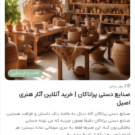
اقامت و گردشگری
2 روز پیش
صنایع دستی پراناکان | خرید آنلاین آثار هنری
اصیل
صنایع دستی پراناکان اگه دنبال یه عالمه رنگ، داستان و ظرافت هستین،
صنایع دستی پراناکان دقیقاً همون چیزیه که می تونه حسابی
غافلگیرتون کنه. این هنرها فقط یه سری سوغاتی ساده نیستن؛ هر
کدومشون یه تیکه از تاریخ زنده، یه…