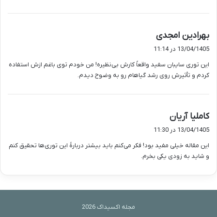
گ
بهرادین امجدی
ف
13/04/1405 در 11:14
ت
این توری سایبان سفید واقعاً کارش بی‌نظیره! من خودم توی باغم ازش استفاده
:
کردم و تأثیرش روی رشد گیاهام رو به وضوح دیدم.
گ
کاملیا آریان
ف
13/04/1405 در 11:30
ت
این مقاله خیلی مفید بود! فکر می‌کنم باید بیشتر دربارهٔ این توری‌ها تحقیق کنم
:
و شاید به زودی یکی بخرم.
مجله اکسیداک 2026