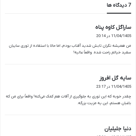
‫7 دیدگاه ها
گ
ساراگل کاوه پناه
ف
11/04/1405 در 20:14
ت
من همیشه نگران تابش شدید آفتاب بودم، اما حالا با استفاده از توری سایبان
:
سفید خیالم راحت شده. واقعاً عالیه!
گ
سایه گل افروز
ف
11/04/1405 در 23:17
ت
چقدر خوبه که این توری به جلوگیری از آفات هم کمک می‌کنه! واقعاً برای من که
:
باغبان هستم، این یه مزیت بزرگه.
گ
دنیا جلیلیان
ف