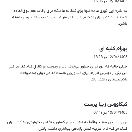
12/04/1405 در 15:06
ت
به نظرم این توری‌ها نه تنها برای گلخانه‌ها بلکه برای باغات هم فوق‌العاده
:
هستند. به کشاورزان کمک می‌کنن تا در هر شرایطی محصولات خوبی داشته
باشن.
گ
بهرام کلبه ای
ف
12/04/1405 در 18:28
ت
خیلی جالبه که این توری چطور می‌تونه دما و رطوبت رو کنترل کنه. فکر می‌کنم
:
این یکی از بهترین ابزارها برای کشاورزان هست که می‌خوان محصولات
باکیفیت‌تری داشته باشن.
گ
کیکاووس زیبا پرست
ف
13/04/1405 در 07:43
ت
توری سایبان سفید واقعاً یه انقلاب توی کشاورزیه! این تکنولوژی به کشاورزان
:
کمک می‌کنه تا با هزینه کمتر، بازدهی بیشتری داشته باشن.