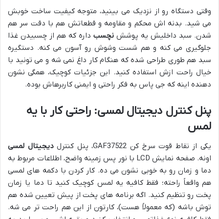
وقتی دستگاه رو از نزدیک می بینید، متوجه کیفیت ساخت خوبش
می شید. بدنه اش محکم و مقاومه و قطعاتش هم با دقت سر هم
شدن. سبد داخلیش یه پوشش
نچسب
داره که هم از چسبیدن غذا
جلوگیری می کنه و هم شست وشوش رو آسون می کنه. دستگیره
سبد هم طوری طراحی شده که هنگام کار داغ نمی شه و می تونید با
خیال راحت ازش استفاده کنید. این جزئیات کوچیک، همگی نشون
دهنده اینه که جی پاس به فکر راحتی و ایمنی کاربرهاش بوده.
پنل کنترل دیجیتال لمسی: راحتی کار با یه
لمس
یکی از نقاط قوت سرخ کن GAF37522، پنل کنترل
دیجیتال لمسی
اونه. صفحه نمایش LCD با نور پس زمینه واضح، اطلاعات مربوط به
دما و زمان رو به خوبی نشون می ده. کار کردن با دکمه های لمسی
هم واقعاً راحته؛ فقط کافیه یه لمس کوچیک کنید تا دما یا زمان
پخت رو تنظیم کنید. اگه برنامه های پخت از پیش تعیین شده هم
توش باشه (که معمولاً هست)، کارتون از این هم راحت تر می شه.