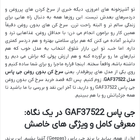
تو آشپزخونه های امروزی، دیگه خبری از سرخ کردن های پرروغن و
دردسرهای بعدش نیست. این روزها همه به دنبال راه هایی برای
زندگی سالم تر و البته راحت ترن. سرخ کن های بدون روغن دقیقاً
همین کار رو برامون انجام می دن؛ با حداقل روغن، غذاهایی ترد و
دلپذیر آماده می کنن که هم برای سلامتی بهتره و هم دردسر کمتری
داره. اما خب، تو این بازار شلوغ، انتخاب یه مدل خوب که هم
نیازهای ما رو برآورده کنه و هم ارزش پولی که براش می دیم رو
داشته باشه، واقعاً سخته. اینجا قراره ماجرا رو برای شما ساده کنیم و
روی یکی از مدل های پرطرفدار، یعنی
سرخ کن بدون روغن جی پاس
مدل GAF37522
، زوم کنیم. پس اگه قصد خرید سرخ کن بدون روغن
جی پاس GAF37522 رو دارید، تا آخر این نقد و بررسی با ما باشید تا
همه جزئیاتش رو با هم ببینیم.
جی پاس GAF37522 در یک نگاه:
معرفی کامل و ویژگی های خاصش
اول از همه، بیاید با برند جی پاس (Geepas) آشنا بشیم. این برند،