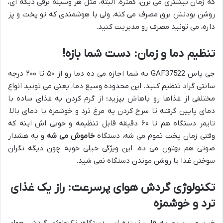
که زمان بیشتری می برن، کمتره. البته، مثل هر وسیله برقی دیگه ای،
روشن بودنش برق مصرف می کنه، ولی با هوشمندی که تو پخت و پز
داره، می تونید مصرف رو مدیریت کنید.
تنظیم دما و زمان: دست شما بازه!
جی پاس GAF37522 به شما اجازه می ده دما رو از ۵۰ تا ۲۰۰ درجه
سانتی گراد تنظیم کنید. این محدوده وسیع دما، یعنی می تونید انواع
مختلفی از غذاها رو باهاش بپزید؛ از گرم کردن یه غذای ساده با
دمای پایین گرفته تا سرخ کردن یه مرغ ترد و خوشمزه با دمای بالا.
تایمر دستگاه هم تا ۶۰ دقیقه قابل تنظیمه و خوبی اش اینه که
وقتی زمان پخت تموم می شه، دستگاه
خاموش می شه
و یه هشدار
صوتی هم بهتون می ده. این ویژگی خیلی خوبه چون دیگه نگران
سوختن غذا یا روشن موندن دستگاه نمی شید.
تکنولوژی گردش هوای پرسرعت: راز یک غذای
ترد و خوشمزه