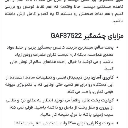
قاعده مستثنی نیست. حالا وقتشه که هم نقاط قوتش رو بررسی
کنیم و هم نقاط ضعفش رو ببینیم تا یه تصویر کامل ازش داشته
باشید.
مزایای چشمگیر GAF37522
پخت سالم:
مهمترین مزیت، کاهش چشمگیر چربی و حفظ مواد
مغذی غذاست. دیگه لازم نیست نگران مضرات روغن زیاد
باشید و می تونید با خیال راحت غذاهای سالم تر نوش جان
کنید.
کاربری آسان:
پنل دیجیتال لمسی و تنظیمات ساده، استفاده از
این دستگاه رو برای هر کسی، حتی اونایی که با تکنولوژی میونه
خوبی ندارن، راحت می کنه.
کیفیت پخت عالی:
واقعاً می تونید انتظار یه غذای ترد و طلایی
از بیرون و مغز پخت از داخل رو داشته باشید. فرقی نمی کنه
سیب زمینی باشه یا مرغ، نتیجه کار عالیه.
سرعت و کارایی:
توان ۱۴۰۰ وات باعث می شه پخت غذاها