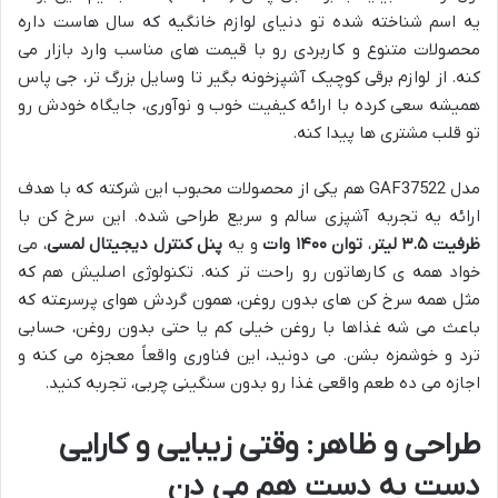
یه اسم شناخته شده تو دنیای لوازم خانگیه که سال هاست داره
محصولات متنوع و کاربردی رو با قیمت های مناسب وارد بازار می
کنه. از لوازم برقی کوچیک آشپزخونه بگیر تا وسایل بزرگ تر، جی پاس
همیشه سعی کرده با ارائه کیفیت خوب و نوآوری، جایگاه خودش رو
تو قلب مشتری ها پیدا کنه.
مدل GAF37522 هم یکی از محصولات محبوب این شرکته که با هدف
ارائه یه تجربه آشپزی سالم و سریع طراحی شده. این سرخ کن با
ظرفیت ۳.۵ لیتر
،
توان ۱۴۰۰ وات
و یه
پنل کنترل دیجیتال لمسی
، می
خواد همه ی کارهاتون رو راحت تر کنه. تکنولوژی اصلیش هم که
مثل همه سرخ کن های بدون روغن، همون گردش هوای پرسرعته که
باعث می شه غذاها با روغن خیلی کم یا حتی بدون روغن، حسابی
ترد و خوشمزه بشن. می دونید، این فناوری واقعاً معجزه می کنه و
اجازه می ده طعم واقعی غذا رو بدون سنگینی چربی، تجربه کنید.
طراحی و ظاهر: وقتی زیبایی و کارایی
دست به دست هم می دن