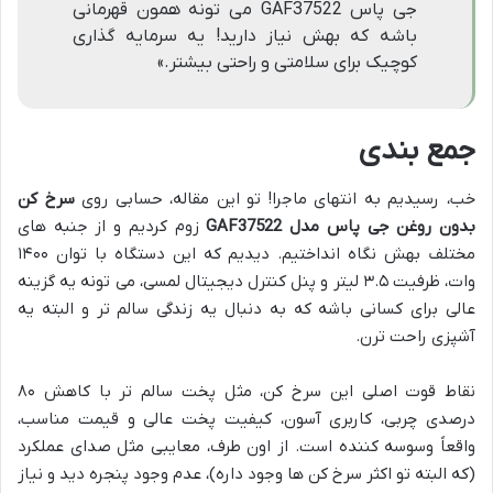
جی پاس GAF37522 می تونه همون قهرمانی
باشه که بهش نیاز دارید! یه سرمایه گذاری
کوچیک برای سلامتی و راحتی بیشتر.»
جمع بندی
خب، رسیدیم به انتهای ماجرا! تو این مقاله، حسابی روی
سرخ کن
بدون روغن جی پاس مدل GAF37522
زوم کردیم و از جنبه های
مختلف بهش نگاه انداختیم. دیدیم که این دستگاه با توان ۱۴۰۰
وات، ظرفیت ۳.۵ لیتر و پنل کنترل دیجیتال لمسی، می تونه یه گزینه
عالی برای کسانی باشه که به دنبال یه زندگی سالم تر و البته یه
آشپزی راحت ترن.
نقاط قوت اصلی این سرخ کن، مثل پخت سالم تر با کاهش ۸۰
درصدی چربی، کاربری آسون، کیفیت پخت عالی و قیمت مناسب،
واقعاً وسوسه کننده است. از اون طرف، معایبی مثل صدای عملکرد
(که البته تو اکثر سرخ کن ها وجود داره)، عدم وجود پنجره دید و نیاز