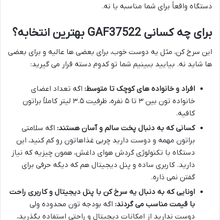
دستگاه واقعاً برای شما مناسبه یا نه.
برای چه کسانی GAF37522 بهترین انتخابه؟
این سرخ کن، مثل یه دوست خوب، برای بعضی ها عالیه و برای بعضی
ها شاید نه. بیایید ببینیم شما تو کدوم دسته قرار می گیرید:
افراد و خانواده های کوچک تا متوسط:
اگه تعداد اعضای
خانواده تون بین ۳ تا ۵ نفره، ظرفیت ۳.۵ لیتر کاملاً براتون
کافیه.
کسانی که به دنبال پخت سالم و آسان هستند:
اگه سلامتی
براتون مهمه و دوست دارید چربی غذاهاتون رو کم کنید، این
دستگاه با تکنولوژی گردش هوای داغش، همون چیزیه که نیاز
دارید. کاربری ساده و پنل دیجیتال هم که دیگه حرفی برای
گفتن نمی ذاره.
اونایی که به دنبال یه سرخ کن با پنل دیجیتال و کاربری راحت
با قیمت مناسب می گردند:
اگه بودجه تون محدوده ولی
دوست ندارید از امکانات دیجیتال و راحتی استفاده بگذرید،