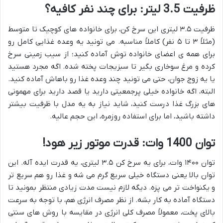
ظرفیت 3.5 لیتر: برای چند نفر کافیه؟
ظرفیت ۳.۵ لیتری این سرخ کن، برای خانواده های کوچیک تا متوسط
(مثلاً ۳ تا ۵ نفر) کاملاً مناسبه. می تونید یه وعده غذایی کامل رو
برای همه ی اعضای خانواده توش آماده کنید؛ از سیب زمینی سرخ
کرده و مرغ سوخاری بگیر تا سبزیجات پخته شده. اگه مجرد هستید
یا یه زوج جوان، حتی می تونید چند وعده غذا رو باهاش آماده کنید.
البته، اگه خانواده خیلی پرجمعیتی دارید یا قصد دارید برای مهمونی
های بزرگ غذا درست کنید، شاید نیاز به یه مدل با ظرفیت بیشتر
داشته باشید، اما برای استفاده روزمره، این حجم عالیه.
توان 1400 وات: قدرت موتور زیر هود!
توان ۱۴۰۰ وات، برای یه سرخ کن ۳.۵ لیتری، یه قدرت ایده آله. این
توان بالا یعنی دستگاه خیلی سریع گرم می شه و غذا رو هم سریع تر
و یکنواخت تر می پزه. دیگه لازم نیست مدت زیادی منتظر بمونید تا
دستگاه آماده به کار بشه. از نظر مصرف انرژی هم، با توجه به سرعت
بالای پخت، معمولاً مصرف کلی انرژی در مقایسه با روش های سنتی