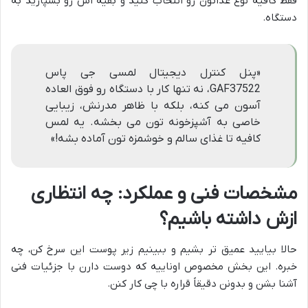
فقط کافیه نوع غذاتون رو انتخاب کنید و بقیه اش رو بسپارید به
دستگاه.
«پنل کنترل دیجیتال لمسی جی پاس
GAF37522، نه تنها کار با دستگاه رو فوق العاده
آسون می کنه، بلکه با ظاهر مدرنش، زیبایی
خاصی به آشپزخونه تون می بخشه. یه لمس
کافیه تا غذای سالم و خوشمزه تون آماده بشه!»
مشخصات فنی و عملکرد: چه انتظاری
ازش داشته باشیم؟
حالا بیایید عمیق تر بشیم و ببینیم زیر پوست این سرخ کن، چه
خبره. این بخش مخصوص اوناییه که دوست دارن با جزئیات فنی
آشنا بشن و بدونن دقیقاً قراره با چی کار کنن.