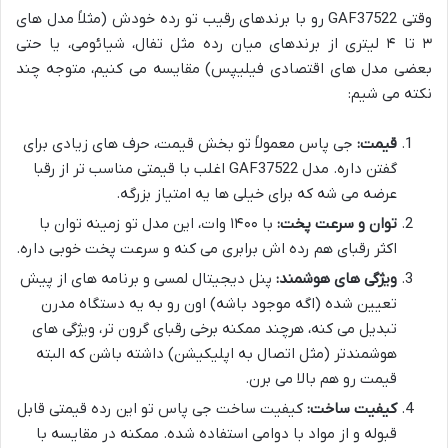
وقتی GAF37522 رو با برندهای رقیب تو رده خودش (مثلاً مدل های
۳ تا ۴ لیتری از برندهای میان رده مثل تفال، شیائومی، یا حتی
بعضی مدل های اقتصادی فیلیپس) مقایسه می کنیم، متوجه چند
نکته می شیم:
قیمت:
جی پاس معمولاً تو بخش قیمت، حرف های زیادی برای
گفتن داره. مدل GAF37522 اغلب با قیمتی مناسب تر از رقبا
عرضه می شه که برای خیلی ها یه امتیاز بزرگه.
توان و سرعت پخت:
با ۱۴۰۰ وات، این مدل تو زمینه توان با
اکثر رقبای هم رده اش برابری می کنه و سرعت پخت خوبی داره.
ویژگی های هوشمند:
پنل دیجیتال لمسی و برنامه های از پیش
تعیین شده (اگه موجود باشه) اون رو به یه دستگاه مدرن
تبدیل می کنه، هرچند ممکنه برخی رقبای گرون تر، ویژگی های
هوشمندتر (مثل اتصال به اپلیکیشن) داشته باشن که البته
قیمت رو هم بالا می برن.
کیفیت ساخت:
کیفیت ساخت جی پاس تو این رده قیمتی قابل
قبوله و از مواد با دوامی استفاده شده. ممکنه در مقایسه با