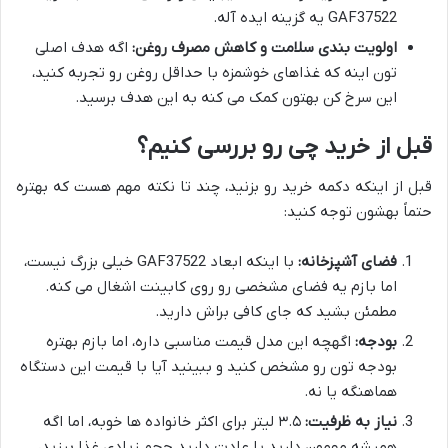
GAF37522 یه گزینه ایده آله.
اولویت بندی سلامت و کاهش مصرف روغن:
اگه هدف اصلی
تون اینه که غذاهای خوشمزه با حداقل روغن رو تجربه کنید،
این سرخ کن بهتون کمک می کنه به این هدف برسید.
قبل از خرید چی رو بررسی کنیم؟
قبل از اینکه دکمه خرید رو بزنید، چند تا نکته مهم هست که بهتره
حتماً بهشون توجه کنید:
فضای آشپزخانه:
با اینکه ابعاد GAF37522 خیلی بزرگ نیست،
اما بازم یه فضای مشخصی رو روی کابینت اشغال می کنه.
مطمئن بشید که جای کافی براش دارید.
بودجه:
اگهچه این مدل قیمت مناسبی داره، اما بازم بهتره
بودجه تون رو مشخص کنید و ببینید آیا با قیمت این دستگاه
هماهنگه یا نه.
نیاز به ظرفیت:
۳.۵ لیتر برای اکثر خانواده ها خوبه، اما اگه
همیشه مهمون دارید یا عادت دارید حجم زیادی غذا بپزید،