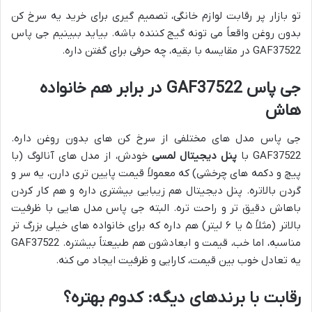
تو بازار پر رقابت لوازم خانگی، تصمیم گیری برای خرید یه سرخ کن
بدون روغن واقعاً می تونه گیج کننده باشه. بیاید ببینیم جی پاس
GAF37522 در مقایسه با بقیه، چه حرفی برای گفتن داره.
جی پاس GAF37522 در برابر هم خانواده
هاش
جی پاس مدل های مختلفی از سرخ کن های بدون روغن داره.
GAF37522 با
پنل دیجیتال لمسی
خودش، از مدل های آنالوگ (با
پیچ و دکمه های چرخشی) که معمولاً قیمت پایین تری دارن، یه سر و
گردن بالاتره. پنل دیجیتال هم زیبایی بیشتری داره و هم کار کردن
باهاش دقیق تر و راحت تره. البته جی پاس مدل هایی با ظرفیت
بالاتر (مثلاً ۵ یا ۶ لیتر) هم داره که برای خانواده های خیلی بزرگ تر
مناسبه، اما خب، قیمت و ابعادشون هم طبیعتاً بیشتره. GAF37522
یه تعادل خوب بین قیمت، کارایی و ظرفیت ایجاد می کنه.
رقابت با برندهای دیگه: کدوم بهتره؟