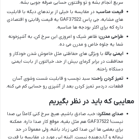
سریع انجام بشه و تو وقتتون حسابی صرفه جویی بشه.
قیمت مناسب:
در مقایسه با خیلی از برندهای دیگه با قابلیت
های مشابه، جی پاس GAF37522 یه قیمت رقابتی و اقتصادی
داره که برای اکثر بودجه ها مناسبه.
طراحی مدرن:
ظاهر شیک و امروزی این سرخ کن، به آشپزخونه
شما یه جلوه خاص و مدرن می ده.
ایمنی بالا:
با ویژگی های حفاظتی مثل خاموش شدن خودکار و
محافظت در برابر گرمای بیش از حد، خیالتون از بابت ایمنی
دستگاه راحته.
تمیز کردن راحت:
سبد نچسب و قابلیت شست وشوی آسان
قطعات، دردسر تمیز کردن بعد از آشپزی رو حسابی کم می کنه.
معایبی که باید در نظر بگیریم
صدای عملکرد:
خب، صادق باشیم، هیچ سرخ کنی کاملاً بی صدا
نیست! GAF37522 هم مثل بقیه، موقع کار صدا داره. ممکنه
برای بعضی ها این صدا کمی زیاد باشه، ولی معمولاً در حد
نرماله و آزاردهنده نیست. البته این مورد در مقایسه با قدرت