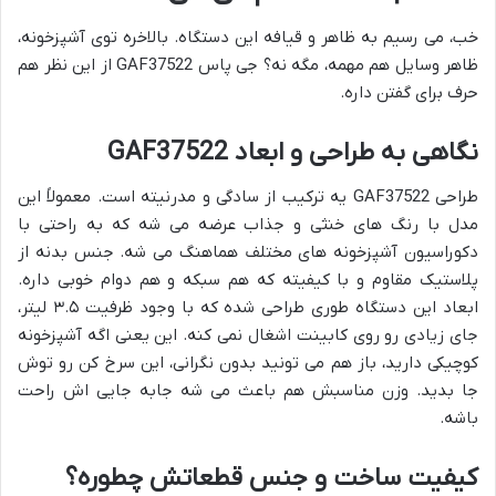
خب، می رسیم به ظاهر و قیافه این دستگاه. بالاخره توی آشپزخونه،
ظاهر وسایل هم مهمه، مگه نه؟ جی پاس GAF37522 از این نظر هم
حرف برای گفتن داره.
نگاهی به طراحی و ابعاد GAF37522
طراحی GAF37522 یه ترکیب از سادگی و مدرنیته است. معمولاً این
مدل با رنگ های خنثی و جذاب عرضه می شه که به راحتی با
دکوراسیون آشپزخونه های مختلف هماهنگ می شه. جنس بدنه از
پلاستیک مقاوم و با کیفیته که هم سبکه و هم دوام خوبی داره.
ابعاد این دستگاه طوری طراحی شده که با وجود ظرفیت ۳.۵ لیتر،
جای زیادی رو روی کابینت اشغال نمی کنه. این یعنی اگه آشپزخونه
کوچیکی دارید، باز هم می تونید بدون نگرانی، این سرخ کن رو توش
جا بدید. وزن مناسبش هم باعث می شه جابه جایی اش راحت
باشه.
کیفیت ساخت و جنس قطعاتش چطوره؟