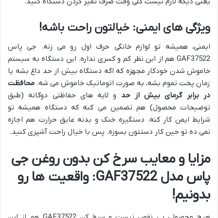
یعنی دیگه لازم نیست کلی وقت صرف تمیز کردن دستگاه کنید.
ویژگی های ایمنی: خیالتون راحت باشه!
ایمنی، همیشه تو لوازم خانگی حرف اول رو می زنه. جی پاس
GAF37522 هم از این نظر کم و کسری نداره. این دستگاه به سیستم
خاموش شدن خودکار مجهزه که اگه دستگاه بیش از حد داغ بشه یا
زمان پخت تموم بشه، به صورت اتوماتیک خاموش می شه.
محافظت
در برابر گرمای بیش از حد
و لایه های حفاظتی دوگانه (طبق
توضیحات محصول) هم تضمین می کنه که دستگاه همیشه تو
شرایط ایمن کار کنه. دستگیره خنک و بدنه عایق حرارت هم اجازه
نمی ده تو حین کار دستتون بسوزه. پس با خیال راحت آشپزی کنید.
مزایا و معایب سرخ کن بدون روغن جی
پاس مدل GAF37522: واقعیت ها رو
بدونیم!
هیچ محصولی بی نقص نیست و سرخ کن GAF37522 هم از این