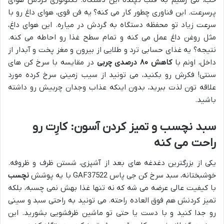
خب، می رسیم به قلب تپنده این دستگاه: تکنولوژی گردش هوای
پرسرعت. این فناوری چطور کار می کنه؟ یه فن قوی، هوای داغ رو با
سرعت زیاد تو محفظه دستگاه به گردش در میاره. این هوای داغ،
مثل روغن داغ عمل می کنه و تمام سطح غذا رو احاطه می کنه.
نتیجه؟ یه غذای حسابی ترد و طلایی از بیرون و مغز پخت و آبدار از
داخل، اونم با
کاهش ۸۰ درصدی چربی
در مقایسه با سرخ کن های
سنتی! فکرش رو بکنید، می تونید از سیب زمینی سرخ کرده مورد
علاقه تون لذت ببرید، بدون اینکه عذاب وجدان چربیش رو داشته
باشید.
سبد نچسب و تمیز کردن آسون: کارِت رو
راحت می کنه
یکی از بزرگترین دغدغه های بعد از آشپزی، شستن ظرف و ظروفه.
خوشبختانه، سبد سرخ کن جی پاس GAF37522 با یه پوشش
نچسب
با کیفیت عالی عرضه می شه که نه تنها غذا بهش نمی چسبه، بلکه
تمیز کردنش هم فوق العاده راحته. می تونید به راحتی سبد و سینی
رو جدا کنید و با دست یا حتی تو ماشین ظرفشویی بشورید. این