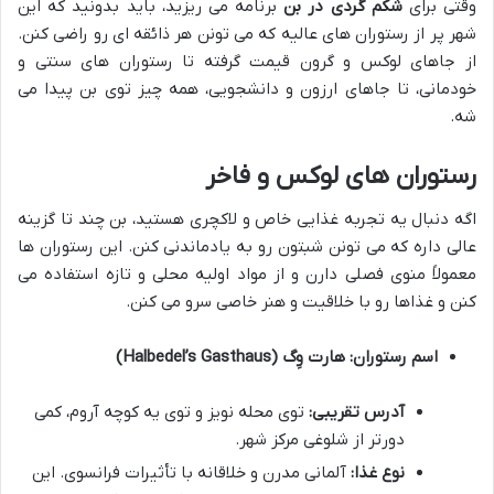
وقتی برای
شکم گردی در بن
برنامه می ریزید، باید بدونید که این
شهر پر از رستوران های عالیه که می تونن هر ذائقه ای رو راضی کنن.
از جاهای لوکس و گرون قیمت گرفته تا رستوران های سنتی و
خودمانی، تا جاهای ارزون و دانشجویی، همه چیز توی بن پیدا می
شه.
رستوران های لوکس و فاخر
اگه دنبال یه تجربه غذایی خاص و لاکچری هستید، بن چند تا گزینه
عالی داره که می تونن شبتون رو به یادماندنی کنن. این رستوران ها
معمولاً منوی فصلی دارن و از مواد اولیه محلی و تازه استفاده می
کنن و غذاها رو با خلاقیت و هنر خاصی سرو می کنن.
اسم رستوران: هارت وِگ (Halbedel’s Gasthaus)
آدرس تقریبی:
توی محله نویز و توی یه کوچه آروم، کمی
دورتر از شلوغی مرکز شهر.
نوع غذا:
آلمانی مدرن و خلاقانه با تأثیرات فرانسوی. این