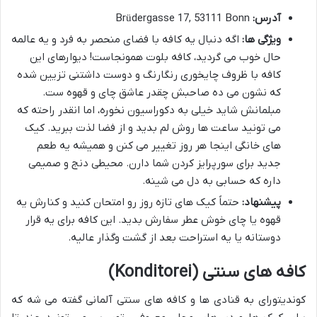
آدرس:
Brüdergasse 17, 53111 Bonn
ویژگی ها:
اگه دنبال یه کافه با فضای منحصر به فرد و یه عالمه
حال خوب می گردید، کافه بلوت همونجاست! دیوارهای این
کافه با ظروف چایخوری رنگارنگ و دوست داشتنی تزیین شده
که نشون می ده صاحبش چقدر عاشق چای و قهوه ست.
مبلمانش شاید خیلی به دکوراسیون نخوره، اما انقدر راحته که
می تونید ساعت ها روش لم بدید و از فضا لذت ببرید. کیک
های خانگی اینجا هر روز تغییر می کنن و همیشه یه طعم
جدید برای سورپرایز کردن شما دارن. محیطی دنج و صمیمی
داره که حسابی به دل می شینه.
پیشنهاد:
حتماً کیک های تازه روز رو امتحان کنید و کنارش یه
قهوه یا چای خوش عطر سفارش بدید. این کافه برای یه قرار
دوستانه یا یه استراحت بعد از گشت وگذار عالیه.
کافه های سنتی (Konditorei)
کوندیتورای به قنادی ها و کافه های سنتی آلمانی گفته می شه که