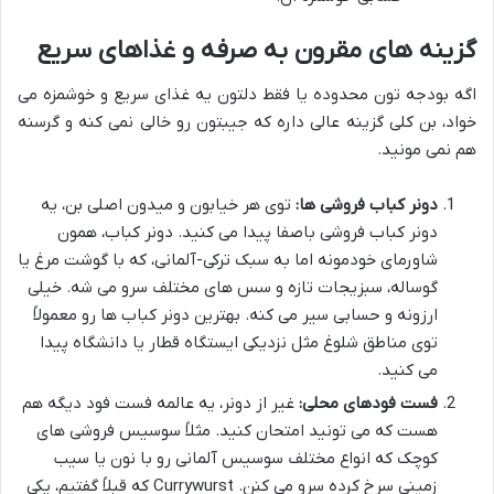
گزینه های مقرون به صرفه و غذاهای سریع
اگه بودجه تون محدوده یا فقط دلتون یه غذای سریع و خوشمزه می
خواد، بن کلی گزینه عالی داره که جیبتون رو خالی نمی کنه و گرسنه
هم نمی مونید.
دونر کباب فروشی ها:
توی هر خیابون و میدون اصلی بن، یه
دونر کباب فروشی باصفا پیدا می کنید. دونر کباب، همون
شاورمای خودمونه اما به سبک ترکی-آلمانی، که با گوشت مرغ یا
گوساله، سبزیجات تازه و سس های مختلف سرو می شه. خیلی
ارزونه و حسابی سیر می کنه. بهترین دونر کباب ها رو معمولاً
توی مناطق شلوغ مثل نزدیکی ایستگاه قطار یا دانشگاه پیدا
می کنید.
فست فودهای محلی:
غیر از دونر، یه عالمه فست فود دیگه هم
هست که می تونید امتحان کنید. مثلاً سوسیس فروشی های
کوچک که انواع مختلف سوسیس آلمانی رو با نون یا سیب
زمینی سرخ کرده سرو می کنن. Currywurst که قبلاً گفتیم، یکی