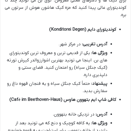
برای کیک ها و دسرهای محلی معروفن. توی بن می تونید چند تا
کوندیتورای عالی پیدا کنید که مزه کیک هاشون هوش از سرتون می
بره.
کوندیتورای دایم (Konditorei Degen)
آدرس تقریبی:
در مرکز شهر.
ویژگی ها:
یکی از قدیمی ترین و معروف ترین کوندیتورای
های بن. اینجا می تونید بهترین اشوارزوالدر کیرش تورته
(کیک جنگل سیاه) رو امتحان کنید. فضای سنتی و
دلپذیری داره.
پیشنهاد:
حتماً کیک جنگل سیاه و یه فنجان قهوه داغ رو
سفارش بدید.
کافی شاپ ایم بتهوون هاوس (Café im Beethoven-Haus)
آدرس:
در نزدیکی خانه بتهوون.
ویژگی ها:
یه کافه کوچیک و دنج که می تونید بعد از
بازدید از خانه بتهوون، برای استراحت و یه قهوه خوشمزه