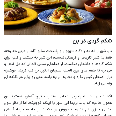
شکم گردی در بن
بن، شهری که به زادگاه بتهوون و پایتخت سابق آلمان غربی معروفه،
فقط یه شهر تاریخی و فرهنگی نیست؛ این شهر یه بهشت واقعی برای
شکم گردها و عاشقان غذاست. از غذاهای سنتی آلمانی که دل آدم رو
می بره تا طعم های بین المللی هیجان انگیز، بن کلی گزینه خوشمزه
برای امتحان کردن داره و تجربه ای به یادماندنی رو برای هر ذائقه ای
رقم می زنه.
اگه دنبال یه ماجراجویی غذایی متفاوت توی آلمان هستید، بن
همون جاییه که باید برید! این شهر با اینکه کوچیکه، اما از نظر تنوع
غذایی چیزی کم نداره. تصورش رو بکنید: از یه صبحونه آلمانی
حسابی گرفته تا یه شام شیک توی رستوران های ستاره دار میشلن، یا