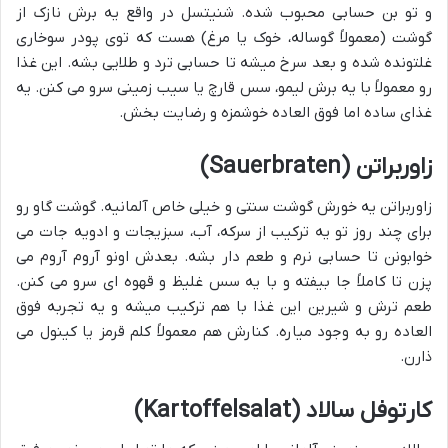
و تو بن حسابی محبوب شده. شنیتسل در واقع یه برش نازک از
گوشت (معمولاً گوساله، خوک یا مرغ) هست که توی پودر سوخاری
غلتونده شده و بعد سرخ میشه تا حسابی ترد و طلایی بشه. این غذا
رو معمولاً با یه برش لیمو، سس قارچ یا سیب زمینی سرو می کنن. یه
غذای ساده اما فوق العاده خوشمزه و رضایت بخش.
زاوربراتن (Sauerbraten)
زاوربراتن یه خورش گوشت سنتی و خیلی خاص آلمانیه. گوشت گاو رو
برای چند روز تو یه ترکیب از سرکه، آب، سبزیجات و ادویه جات می
خوابونن تا حسابی نرم و طعم دار بشه. بعدش اونو آروم آروم می
پزن تا کاملاً جا بیفته و با یه سس غلیظ و قهوه ای سرو می کنن.
طعم ترش و شیرین این غذا با هم ترکیب میشه و یه تجربه فوق
العاده رو به وجود میاره. کنارش هم معمولاً کلم قرمز یا کینول می
ذارن.
کارتوفل سالاد (Kartoffelsalat)