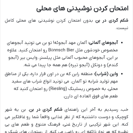
امتحان کردن نوشیدنی های محلی
شکم گردی در بن
بدون امتحان کردن نوشیدنی های محلی کامل
نیست.
آبجوهای آلمانی:
آلمان مهد آبجوئه! تو بن می تونید آبجوهای
مخصوص خودشون مثل Bönnsch Bier رو امتحان کنید. علاوه
بر این، آبجوهای محبوب آلمانی مثل پیلسنر، وایس بیر (آبجو
گندم) و دونکل (آبجو تیره) هم همه جا پیدا می شه.
واین (شراب):
منطقه راین که بن در اون قرار داره، یکی از مناطق
مهم تولید شرابه تو آلمان. می تونید انواع شراب های سفید
محلی، به خصوص ریسلینگ (Riesling) رو امتحان کنید که
طعم های فوق العاده ای دارن.
خب، رسیدیم به آخر این راهنمای
شکم گردی در بن
. بن یه شهر
کوچیک و دوست داشتنیه که از نظر غذایی واقعاً شما رو غافلگیر می
کنه. این شهر ترکیبی از تاریخ غنی، فرهنگ متنوع و طعم های بی
نظیره که هر نوع ذائقه ای رو راضی می کنه. از رستوران های شیک و