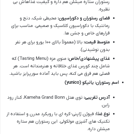
رستوران ستاره میشلن هم داره و کیفیت غذاهاش بی
نظیره.
فضای رستوران و دکوراسیون:
محیطی شیک، دنج و
رمانتیک با دکوراسیون کلاسیک و صمیمی. مناسب برای
قرارهای خاص و جشن ها.
متوسط قیمت:
بالا (معمولاً بالای ۱۰۰ یورو برای هر نفر
بدون نوشیدنی).
غذای پیشنهادی/خاص:
منوی مزه (Tasting Menu) که
شامل چند کورس غذای خلاقانه و هنرمندانه است. هر
فصلی هم فرق می کنه، پس باید آماده سورپرایز باشید.
اسم رستوران: یانیکو (yunico)
آدرس تقریبی:
توی هتل Kameha Grand Bonn، کنار رود
راین.
نوع غذا:
فیوژن ژاپنی-کره ای با رویکرد مدرن و استفاده از
تکنیک های آشپزی مولکولی. این رستوران هم ستاره
میشلن داره.