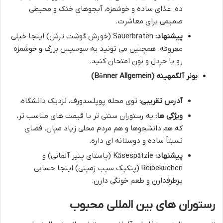
ده. غذای ساده و خوشمزه، آبجوهای خنک و محیطی
صمیمی برای معاشرت.
پیشنهاد:
Sauerbraten (خورش گوشت ترش) اینجا خیلی
معروفه. همچنین می تونید یه سوسیس بزرگ و خوشمزه
رو با خردل و نون امتحان کنید.
بونر آلگمهینه (Bönner Allgemein)
آدرس تقریبی:
توی محله پوپلسدورف، نزدیک دانشگاه.
ویژگی ها:
یه رستوران سنتی تر با قیمت های مناسب تر،
که هم دانشجوها و هم مردم محلی زیاد میان. فضای
نسبتاً ساده و دوستانه ای داره.
پیشنهاد:
Käsespätzle (پاستای پنیر آلمانی) و
Reibekuchen (پنکیک سیب زمینی) اینجا حسابی
پرطرفدارن و طعم خونگی دارن.
رستوران های بین المللی محبوب