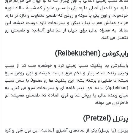
سالاد سیب زمینی آلمانی با اون چیزی که ما تو ایران می خوریم فرق
داره. دو تا مدل اصلی داره: یکی با سس مایونز که شبیه سالاد الویه
خودمونه، و اون یکی با سرکه و روغن که طعمی متفاوت و تازه تر داره.
هر دو مدلش هم با پیاز، بیکن و سبزیجات تازه درست میشه. این
سالاد یه همراه عالی برای خیلی از غذاهای آلمانیه و طعمش رو
تکمیل می کنه.
رایبکوشن (Reibekuchen)
رایبکوشن یه پنکیک سیب زمینی ترد و خوشمزه ست که از سیب
زمینی رنده شده، پیاز و تخم مرغ درست میشه و توی روغن سرخ
میشه تا طلایی و برشته بشه. این پنکیک ها رو معمولاً با سس سیب
(Apfelmus) یا یه جور پنیر خامه ای و سبزیجات سرو می کنن. یه
میان وعده عالی یا پیش غذای فوق العاده که طعمش همیشه تو
خاطرتون می مونه.
پرتزل (Pretzel)
پرتزل (یا برسِل) یکی از نمادهای آشپزی آلمانیه. این نون شور و گره