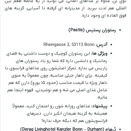
توی بن، علاوه بر غذاهای آلمانی، می تونید از یه عالمه طعم بین
المللی هم لذت ببرید. از مدیترانه ای گرفته تا آسیایی، گزینه های
فوق العاده ای وجود داره.
رستوران پستیس (Pastis)
آدرس:
Rheingasse 3, 53113 Bonn
ویژگی ها:
این رستوران کوچیک و دوست داشتنی یه فضای
رمانتیک و دلنشین داره که شما رو یاد رستوران های
پاریس می ندازه. تمرکز اصلیشون روی غذاهای فرانسوی با
کیفیته. برای ناهار خیلی مناسبه، چون معمولاً یه منوی
ناهار ویژه با قیمت مناسب (حدود ۱۵ یورو) دارن که هم
شامل غذای اصلی می شه و هم نوشیدنی. قهوه اینجا هم
عالیه.
پیشنهاد:
غذاهای روزانه شون رو امتحان کنید، معمولاً
همیشه یه گزینه هیجان انگیز دارن. دسرهای
فرانسویشون هم که دیگه حرف نداره!
دُرهام (Derag Livinghotel Kanzler Bonn – Durham)