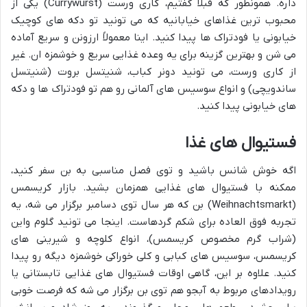
داره. همونطور که قبلاً گفتیم، کاری ورست (Currywurst) یکی از
محبوب ترین غذاهای خیابانیه که می تونید تو دکه های کوچیک
خیابونی یا فودتراک ها پیدا کنید. اینا معمولاً ارزونن و سریع آماده
می شن و بهترین گزینه برای یه وعده غذایی سریع و خوشمزه ان. غیر
از کاری ورست، می تونید دونر کباب، شنیتسل بروت (شنیتسل
ساندویچی) و انواع سوسیس های آلمانی رو هم تو فودتراک ها و دکه
های خیابونی پیدا کنید.
فستیوال های غذا
اگه خوش شانس باشید و توی فصل مناسبی به بن سفر کنید،
ممکنه با فستیوال های غذایی همزمان بشید. بازار کریسمس
(Weihnachtsmarkt) بن که هر سال توی دسامبر برگزار می شه، یه
تجربه فوق العاده برای شکم گردهاست. اینجا می تونید گلوم واین
(شراب گرم مخصوص کریسمس)، انواع کلوچه و شیرینی های
کریسمس، سوسیس های کبابی و کلی خوراکی خوشمزه دیگه رو پیدا
کنید. علاوه بر این، گاهی اوقات فستیوال های غذایی تابستانی یا
رویدادهای مربوط به آبجو هم توی بن برگزار می شه که فرصت خوبی