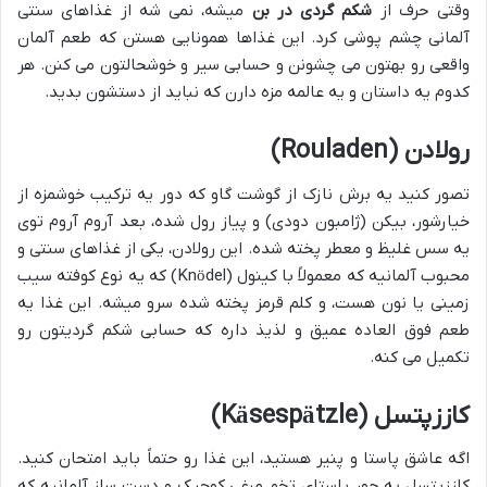
وقتی حرف از
شکم گردی در بن
میشه، نمی شه از غذاهای سنتی
آلمانی چشم پوشی کرد. این غذاها همونایی هستن که طعم آلمان
واقعی رو بهتون می چشونن و حسابی سیر و خوشحالتون می کنن. هر
کدوم یه داستان و یه عالمه مزه دارن که نباید از دستشون بدید.
رولادن (Rouladen)
تصور کنید یه برش نازک از گوشت گاو که دور یه ترکیب خوشمزه از
خیارشور، بیکن (ژامبون دودی) و پیاز رول شده، بعد آروم آروم توی
یه سس غلیظ و معطر پخته شده. این رولادن، یکی از غذاهای سنتی و
محبوب آلمانیه که معمولاً با کینول (Knödel) که یه نوع کوفته سیب
زمینی یا نون هست، و کلم قرمز پخته شده سرو میشه. این غذا یه
طعم فوق العاده عمیق و لذیذ داره که حسابی شکم گردیتون رو
تکمیل می کنه.
کاززپتسل (Käsespätzle)
اگه عاشق پاستا و پنیر هستید، این غذا رو حتماً باید امتحان کنید.
کاززپتسل یه جور پاستای تخم مرغی کوچیک و دست ساز آلمانیه که