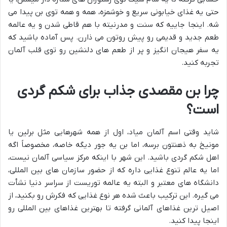
حتی یه غذای خیابونی سریع و خوشمزه، همه و همه توی بن پیدا می
شه. اینجا جاییه که سنت و مدرنیته با هم قاطی شدن و یه عالمه
طعم جدید و قدیمی رو پیش روتون می ذارن. پس آماده باشید که
یه سفر هیجان انگیز و پر از طعم های دلنشین رو توی قلب آلمان
تجربه کنید.
چرا بن مقصدی جذاب برای شکم گردی
است؟
شاید وقتی اسم آلمان میاد، اول از همه شهرهایی مثل برلین یا
مونیخ به ذهنتون برسه، اما بن یه جور دیگه خاصه، مخصوصاً اگه
اهل شکم گردی باشید. این شهر با اینکه مرکز سیاسی آلمان نیست،
اما یه عالم تنوع غذایی داره که از حضور سازمان های بین المللی،
دانشگاه های معتبر و البته یه عالمه توریست از سراسر دنیا نشأت
می گیره. این ترکیب باعث شده هر نوع غذایی که فکرش رو بکنید، از
اصیل ترین غذاهای آلمانی گرفته تا بهترین غذاهای بین المللی رو
اینجا پیدا کنید.