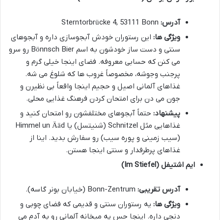
آدرس:
Sterntorbrücke 4, 53111 Bonn
ویژگی ها:
این رستوران خودش آبجوسازی داره و آبجوهای
سنتی و دست ساز خودشون به اسم Bönnsch Bier رو سرو
می کنن که حسابی معروفه. فضای اینجا خیلی گرم و
پرجنب وجوشه، مخصوصاً غروب ها که شلوغ می شه.
غذاهای آلمانی اصیل و حجیم اینجا واقعاً بی نظیرن و
جون می دن برای امتحان کردن فرهنگ غذایی محلی.
پیشنهاد:
حتماً آبجوهای مختلفشون رو امتحان کنید و
غذاهایی مثل Schnitzel (شنیتسل) یا Himmel un Ääd
(سیب زمینی و پوره سیب) رو سفارش بدید. اینا از
غذاهای پرطرفدار و سنتی اینجا هستن.
ایم اشتیفل (Im Stiefel)
آدرس تقریبی:
Bonn-Zentrum (خیابان بونر گاسه).
ویژگی ها:
یه رستوران سنتی و قدیمی که فضای چوبی و
دنجی داره. اینجا حس یه میخانه آلمانی رو به آدم می