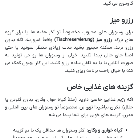
گارسون می گید.
رزرو میز
برای رستوران های محبوب، مخصوصاً تو آخر هفته ها یا برای گروه
های بزرگ،
رزرو میز (Tischreservierung)
واقعاً ضروریه. اگه بدون
رزرو برید، ممکنه مجبور بشید مدت زیادی منتظر بمونید یا حتی
اصلاً جای خالی پیدا نکنید. خیلی از رستوران ها رو می تونید به
صورت آنلاین یا با یه تلفن ساده رزرو کنید. این کار بهتون کمک می
کنه با خیال راحت برنامه ریزی کنید.
گزینه های غذایی خاص
اگه رژیم غذایی خاصی دارید (مثلاً گیاه خوار، وگان، بدون گلوتن یا
حلال)، نگران نباشید! توی بن، مخصوصاً تو رستوران های بین المللی و
مدرن، گزینه های خوبی برای شما پیدا می شه.
گیاه خواری و وگان:
اکثر رستوران ها حداقل یک یا دو گزینه
گیاه خواری دارن. رستوران های آسیایی و هندی هم معمولاً