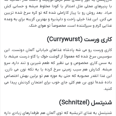
با پنیرهای محلی مثل امنتالر یا گودا مخلوط میشه و حسابی کش
میاد. بعد روش رو با پیاز کاراملی شده که تو کره سرخ شده تزیین
می کنن. این غذا خیلی راحت و دلپذیره و بهترین گزینه برای یه وعده
غذایی گرم و سیرکننده است، مخصوصاً تو هوای خنک.
کاری ورست (Currywurst)
کاری ورست رو می شه پادشاه غذاهای خیابانی آلمان دونست. این
سوسیس سرخ شده که معمولاً از گوشت خوک یا گاو درست میشه، با
یه سس کاری مخصوص و بی نظیر که طعم شیرین و تند داره، سرو
میشه. کنارش هم سیب زمینی سرخ کرده یا یه تکه نون می ذارن.
این غذا انقدر محبوبه که حتی یه موزه هم تو برلین بهش اختصاص
داده شده! توی بن هم کلی جای خوب برای امتحان کردنش پیدا می
کنید.
شنیتسل (Schnitzel)
شنیتسل یه غذای اتریشیه که توی آلمان هم طرفدارهای زیادی داره