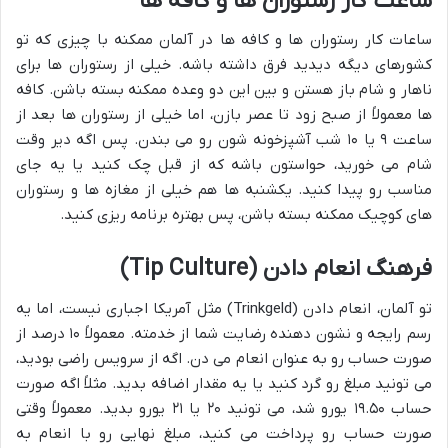
ساعت کار رستوران ها و کافه ها
ساعات کار رستوران ها و کافه ها در آلمان ممکنه با چیزی که تو
کشورهای دیگه دیدید فرق داشته باشه. خیلی از رستوران ها برای
ناهار و شام باز هستن و بین این دو وعده ممکنه بسته باشن. کافه
ها معمولاً از صبح زود تا عصر بازن، اما خیلی از رستوران ها بعد از
ساعت ۹ یا ۱۰ شب آشپزخونه شون رو می بندن. پس اگه دیر وقت
شام می خورید، حواستون باشه که از قبل چک کنید یا یه جای
مناسب رو پیدا کنید. یکشنبه ها هم خیلی از مغازه ها و رستوران
های کوچیک ممکنه بسته باشن، پس بهتره برنامه ریزی کنید.
فرهنگ انعام دادن (Tip Culture)
تو آلمان، انعام دادن (Trinkgeld) مثل آمریکا اجباری نیست، اما یه
رسم رایجه و نشون دهنده رضایت شما از خدمته. معمولاً ۱۰ درصد از
صورت حساب رو به عنوان انعام می دن. اگه از سرویس راضی بودید،
می تونید مبلغ رو گرد کنید یا یه مقدار اضافه بدید. مثلاً اگه صورت
حساب ۱۹.۵۰ یورو شد، می تونید ۲۰ یا ۲۱ یورو بدید. معمولاً وقتی
صورت حساب رو پرداخت می کنید، مبلغ نهایی رو با انعام به