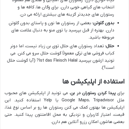
انتخاب های گیاهی خوبی دارن. برای وگان ها، کافه ها و
رستوران های جدیدتر گزینه های بیشتری ارائه می دن.
بدون گلوتن:
بعضی از رستوران ها نون و پاستای بدون گلوتن
دارن. بهتره از قبل بپرسید یا توی منو به دنبال علامت های
مربوطه باشید.
حلال:
تعداد رستوران های حلال توی بن زیاد نیست، اما دونر
کباب فروشی های ترکی معمولاً گوشت حلال سرو می کنن. می
تونید ازشون بپرسید Ist das Fleisch Halal? (آیا گوشت حلال
است؟).
استفاده از اپلیکیشن ها
برای
پیدا کردن رستوران در بن
، می تونید از اپلیکیشن های محبوب
مثل Google Maps، Tripadvisor یا Yelp استفاده کنید. این
اپلیکیشن ها بهتون کمک می کنن رستوران ها رو بر اساس نوع غذا،
قیمت، امتیاز کاربران و نزدیکی به محل اقامتتون پیدا کنید. حتی
بعضی هاشون امکان رزرو آنلاین هم دارن.