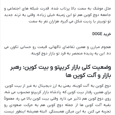
مثل موشک به سمت بالا پرتاب شده. قدرت شبکه های اجتماعی و
جامعه دوج کوین هم تو این زمینه خیلی زیاده. وقتی یه ترند جدید
تو توییتر یا ردیت شکل می گیره، هزاران نفر به سمت
خرید DOGE
هجوم میارن و همین تقاضای ناگهانی، قیمت رو حسابی تکون می
ده. این یه پدیده منحصر به فرد تو بازار دوج کوینه.
وضعیت کلی بازار کریپتو و بیت کوین: رهبر
بازار و آلت کوین ها
دوج کوین یه آلت کوینه، یعنی یه ارز دیجیتال به غیر از بیت کوین.
برای همین، رفتار بیت کوین که پادشاه بازار کریپتو محسوب می شه،
روی دوج کوین هم تاثیر می ذاره. وقتی بیت کوین بالا می ره، معمولاً
بقیه آلت کوین ها از جمله دوج کوین هم یه حرکت صعودی رو
تجربه می کنن. به این میگن همبستگی. البته همیشه اینطور نیست