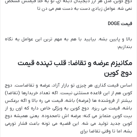
دوج کوین، مثل هر ارز دیجیتال دیگه ای، تو یه خلأ قیمتش مشخص
نمی شه. عوامل زیادی دست به دست هم می دن تا
قیمت DOGE
بالا و پایین بشه. بیایید با هم به مهم ترین این عوامل یه نگاه
بندازیم:
مکانیزم عرضه و تقاضا: قلب تپنده قیمت
دوج کوین
اساس قیمت گذاری هر چیزی تو بازار آزاد، عرضه و تقاضاست. دوج
کوین هم از این قاعده مستثنی نیست. اگه تعداد خریدارها (تقاضا)
بیشتر از فروشنده ها (عرضه) باشه، قیمت می ره بالا و اگه برعکس
باشه، قیمت می ریزه. دوج کوین یه ویژگی خاص داره که اون رو از
بیت کوین متمایز می کنه: عرضه اش نامحدوده. یعنی همیشه دوج
کوین جدید تولید می شه. این قضیه می تونه باعث فشار تورمی
بشه، اما تا وقتی تقاضا برای