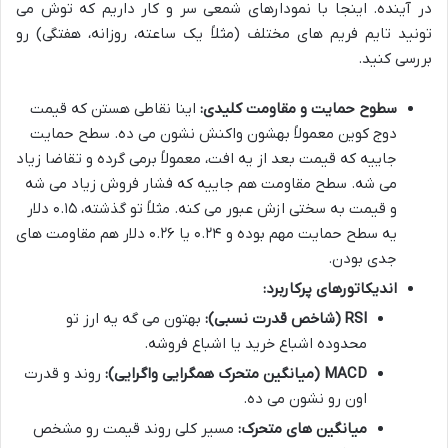
در آینده. اینجا با نمودارهای شمعی سر و کار داریم که توش می
تونید تایم فریم های مختلف (مثلاً یک ساعته، روزانه، هفتگی) رو
بررسی کنید.
سطوح حمایت و مقاومت کلیدی:
اینا نقاطی هستن که قیمت
دوج کوین معمولاً بهشون واکنش نشون می ده. سطح حمایت
جاییه که قیمت بعد از یه افت، معمولاً برمی گرده و تقاضا زیاد
می شه. سطح مقاومت هم جاییه که فشار فروش زیاد می شه
و قیمت به سختی ازش عبور می کنه. مثلاً تو گذشته، ۰.۱۵ دلار
یه سطح حمایت مهم بوده و ۰.۲۴ یا ۰.۲۶ دلار هم مقاومت های
جدی بودن.
اندیکاتورهای پرکاربرد:
RSI (شاخص قدرت نسبی):
بهتون می گه یه ارز تو
محدوده اشباع خرید یا اشباع فروشه.
MACD (میانگین متحرک همگرایی واگرایی):
روند و قدرت
اون رو نشون می ده.
میانگین های متحرک:
مسیر کلی روند قیمت رو مشخص