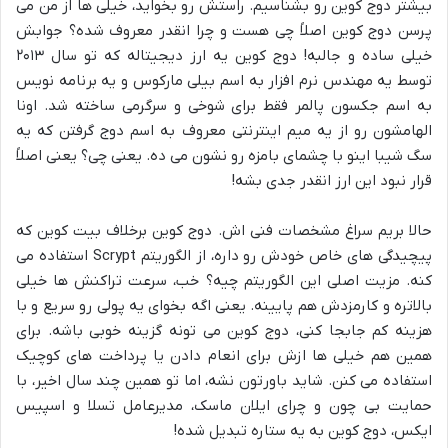
بیشتر دوج کوین رو بشناسیم. راستش رو بخواید، خیلی ها از من می
پرسن دوج کوین اصلاً چی هست و چرا انقدر معروف شده؟ جوابش
خیلی ساده و جالبه! دوج کوین یه ارز دیجیتاله که تو سال ۲۰۱۳
توسط یه مهندس نرم افزار به اسم بیلی مارکوس و یه برنامه نویس
به اسم جکسون پالمر فقط برای شوخی و سرگرمی ساخته شد. اونا
الهامشون رو از یه میم اینترنتی معروف به اسم دوج گرفتن که یه
سگ شیبا اینو با چشمای بامزه رو نشون می ده. یعنی چی؟ یعنی اصلاً
قرار نبود این ارز انقدر جدی بشه!
حالا بریم سراغ مشخصات فنی اش. دوج کوین برخلاف بیت کوین که
پیچیدگی های خاص خودش رو داره، از الگوریتم Scrypt استفاده می
کنه. مزیت اصلی این الگوریتم چیه؟ خب، سرعت تراکنش ها خیلی
بالاتره و کارمزدش هم پایینه. یعنی اگه بخوای یه پولی رو سریع و با
هزینه کم جابجا کنی، دوج کوین می تونه گزینه خوبی باشه. برای
همین هم خیلی ها ازش برای انعام دادن یا پرداخت های کوچیک
استفاده می کنن. شاید باورتون نشه، اما تو همین چند سال اخیر، با
حمایت بی چون و چرای ایلان ماسک، مدیرعامل تسلا و اسپیس
ایکس، دوج کوین به یه ستاره تبدیل شده!