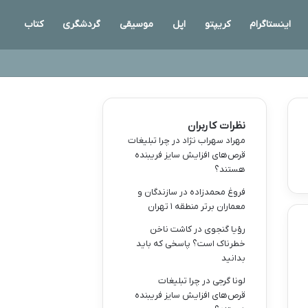
اینستاگرام
کریپتو
اپل
موسیقی
گردشگری
کتاب
نظرات کاربران
مهراد سهراب نژاد
در
چرا تبلیغات
قرص‌های افزایش سایز فریبنده
هستند؟
فروغ محمدزاده
در
سازندگان و
معماران برتر منطقه ۱ تهران
رؤیا گنجوی
در
کاشت ناخن
خطرناک است؟ پاسخی که باید
بدانید
لونا گرجی
در
چرا تبلیغات
قرص‌های افزایش سایز فریبنده