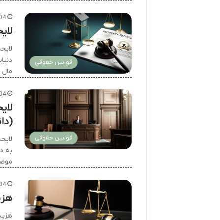
04
لای
لایح
دنیا
قوانین حقوقی
مال 
04
لای
(دان
قوانین حقوقی
لایح
به د
موضو
04
هزین
هزین