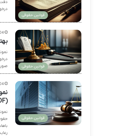
دقت م
درخو
قوانین حقوقی
04
بهت
نمون
درخو
صورت
قوانین حقوقی
04
نمو
(PDF)
نمون
قوانین حقوقی
حقوق
باها
رعای