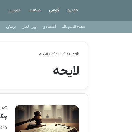
خودرو
گوشی
صنعت
دوربین
مجله اکسیداک
اقتصادی
بین الملل
پزشکی
ت
مجله اکسیداک
/
لایحه
لایحه
04
چگو
چگون