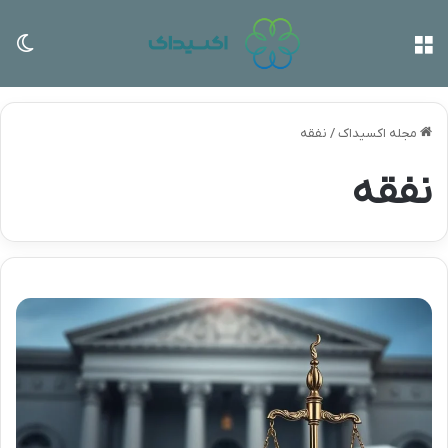
منو
تغی
مجله اکسیداک
/
نفقه
نفقه