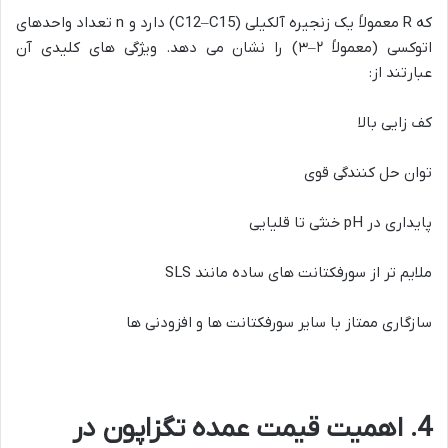
که R معمولاً یک زنجیره آلکیلی (C12–C15) دارد و n تعداد واحدهای
اتوکسی (معمولاً ۲–۳) را نشان می دهد. ویژگی های کلیدی آن
عبارتند از:
کف زایی بالا
توان حل کنندگی قوی
پایداری در pH خنثی تا قلیایی
ملایم تر از سورفکتانت های ساده مانند SLS
سازگاری ممتاز با سایر سورفکتانت ها و افزودنی ها
4. اهمیت قیمت عمده تگزاپون در