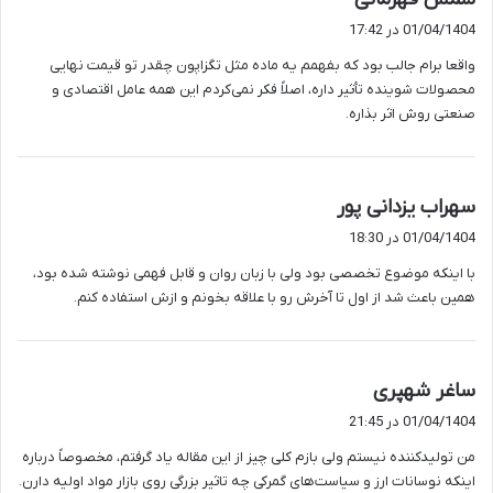
ف
01/04/1404 در 17:42
ت
واقعا برام جالب بود که بفهمم یه ماده مثل تگزاپون چقدر تو قیمت نهایی
:
محصولات شوینده تأثیر داره، اصلاً فکر نمی‌کردم این همه عامل اقتصادی و
صنعتی روش اثر بذاره.
گ
سهراب یزدانی پور
ف
01/04/1404 در 18:30
ت
با اینکه موضوع تخصصی بود ولی با زبان روان و قابل فهمی نوشته شده بود،
:
همین باعث شد از اول تا آخرش رو با علاقه بخونم و ازش استفاده کنم.
گ
ساغر شهپری
ف
01/04/1404 در 21:45
ت
من تولیدکننده نیستم ولی بازم کلی چیز از این مقاله یاد گرفتم، مخصوصاً درباره
:
اینکه نوسانات ارز و سیاست‌های گمرکی چه تاثیر بزرگی روی بازار مواد اولیه دارن.