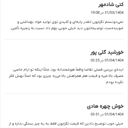
گ
کتی شادمهر
ف
31/03/1404 در 19:08
ت
نمی‌دونستم تگزاپون انقدر پایه‌ای و کلیدی توی تولید مواد بهداشتی و
:
شوینده‌ست، توضیحاتتون دید خیلی خوبی بهم داد نسبت به زنجیره تأمین.
گ
خورشید گلی پور
ف
01/04/1404 در 03:25
ت
ایده‌ی بررسی فصلی تقاضا واقعاً هوشمندانه بود، مثلاً اینکه تو ایام خاصی
:
مصرف بالا میره و قیمت هم همراهش بالا می‌ره، چیزی بود که اصلاً بهش فکر
نکرده بودم.
گ
خوش چهره هادی
ف
01/04/1404 در 03:51
ت
خیلی خوب توضیح دادین که قیمت تگزاپون فقط به یه چیز بستگی نداره و از
: