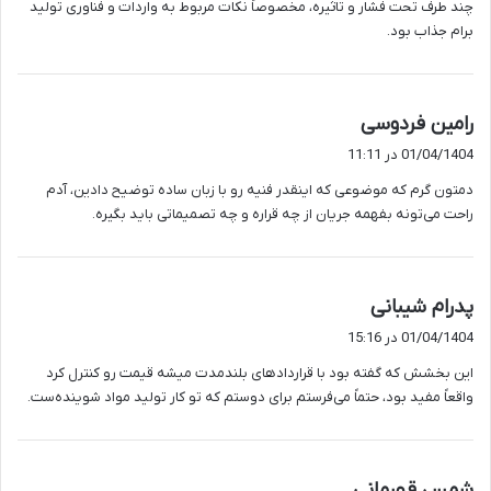
چند طرف تحت فشار و تاثیره، مخصوصاً نکات مربوط به واردات و فناوری تولید
برام جذاب بود.
گ
رامین فردوسی
ف
01/04/1404 در 11:11
ت
دمتون گرم که موضوعی که اینقدر فنیه رو با زبان ساده توضیح دادین، آدم
:
راحت می‌تونه بفهمه جریان از چه قراره و چه تصمیماتی باید بگیره.
گ
پدرام شیبانی
ف
01/04/1404 در 15:16
ت
این بخشش که گفته بود با قراردادهای بلندمدت میشه قیمت رو کنترل کرد
:
واقعاً مفید بود، حتماً می‌فرستم برای دوستم که تو کار تولید مواد شوینده‌ست.
گ
شمس قهرمانی