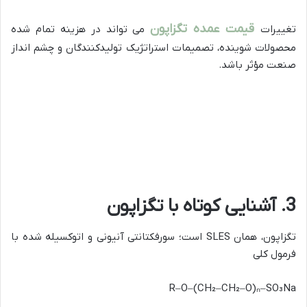
قیمت عمده تگزاپون
تغییرات
می تواند در هزینه تمام شده
محصولات شوینده، تصمیمات استراتژیک تولیدکنندگان و چشم انداز
صنعت مؤثر باشد.
3. آشنایی کوتاه با تگزاپون
تگزاپون، همان SLES است؛ سورفکتانتی آنیونی و اتوکسیله شده با
فرمول کلی
R–O–(CH₂–CH₂–O)ₙ–SO₃Na