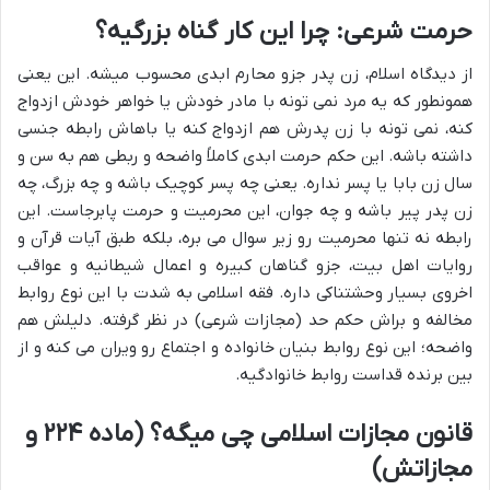
حرمت شرعی: چرا این کار گناه بزرگیه؟
از دیدگاه اسلام، زن پدر جزو محارم ابدی محسوب میشه. این یعنی
همونطور که یه مرد نمی تونه با مادر خودش یا خواهر خودش ازدواج
کنه، نمی تونه با زن پدرش هم ازدواج کنه یا باهاش رابطه جنسی
داشته باشه. این حکم حرمت ابدی کاملاً واضحه و ربطی هم به سن و
سال زن بابا یا پسر نداره. یعنی چه پسر کوچیک باشه و چه بزرگ، چه
زن پدر پیر باشه و چه جوان، این محرمیت و حرمت پابرجاست. این
رابطه نه تنها محرمیت رو زیر سوال می بره، بلکه طبق آیات قرآن و
روایات اهل بیت، جزو گناهان کبیره و اعمال شیطانیه و عواقب
اخروی بسیار وحشتناکی داره. فقه اسلامی به شدت با این نوع روابط
مخالفه و براش حکم حد (مجازات شرعی) در نظر گرفته. دلیلش هم
واضحه؛ این نوع روابط بنیان خانواده و اجتماع رو ویران می کنه و از
بین برنده قداست روابط خانوادگیه.
قانون مجازات اسلامی چی میگه؟ (ماده ۲۲۴ و
مجازاتش)