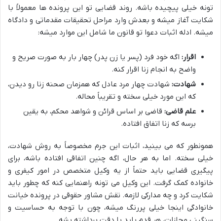
تونه خیلی پیچیده باشه. روند قضایی تو این پرونده ها معمولاً با
شکایت آغاز میشه و بعدش وارد مراحل تحقیقات مقدماتی و دادگاه
میشه. ادله اثبات دعوا تو قانون ما شامل این موارد میشه:
اقرار:
اگه خود فرد (پسر یا زن پدر) چهار بار به صورت صریح و
واضح به انجام زنا اقرار کنه.
شهادت:
شهادت چهار مرد عادل که همزمان صحنه زنا رو دیدن،
که این مورد خیلی سخته و تقریباً محاله.
علم قاضی:
قاضی بر اساس قرائن و شواهد محکم، به یقین
برسه که زنا اتفاق افتاده.
همونطور که می بینید، اثبات این جرم مخصوصاً به روش شهادت،
خیلی سخته. اما به هر حال، اگه چنین اتفاقی افتاده باشه، برای
پیگیری قضایی باید حتماً از یه وکیل متخصص در امور کیفری و
خانواده کمک گرفت. این وکیل می تونه راهنمایی کنه که چطور باید
شکایت کرد و چه مدارکی لازمه. نقش مشاور حقوقی در پرونده خیانت
خانوادگی اینجا خیلی پررنگ میشه، چون با توجه به حساسیت و
سنگینی مجازات، هر قدم باید با دقت برداشته بشه.