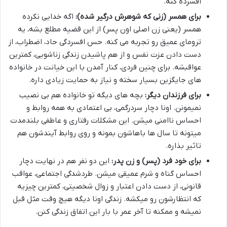
افسرده کنه.
برای همسر (زنی که شوهرش درگیر شده):
اگه خدایی نکرده
همسر (یعنی زن اصلی اون پسر) از این قضیه مطلع بشه، یه
ترومای عمیق رو تجربه می کنه. حس افسردگی حاد، اضطراب، از
دست دادن عزت نفس و از هم پاشیدن زندگی زناشویی، کمترین
عواقبشه. برای چنین فردی، کنار آمدن با این خیانت در خانواده
های جایگزین بسیار سخته و نیاز به حمایت زیادی داره.
برای فرزندان دیگر:
بچه های دیگه تو خانواده هم بی نصیب
نمیمونن. اونا دچار سردرگمی، بی اعتمادی به همه روابط و
احساس ناامنی میشن. این مشکلات رفتاری و عاطفی بلندمدت
میتونه تا سال ها باهاشون بمونه و روی روابط آیندشون هم
تاثیر بذاره.
برای خود فرد (پسر) و زن پدر:
این دو نفر هم در نهایت دچار
احساس گناه و شرم عمیقی میشن. طردشدگی اجتماعی، عواقب
قانونی، از دست دادن اعتبار و زوال شخصیتی، کمترین چیزیه
که انتظارشون رو میکشه. زندگی اونا دیگه هیچ وقت مثل قبل
نمیشه و ممکنه تا آخر عمر با بار این اتفاق زندگی کنن.