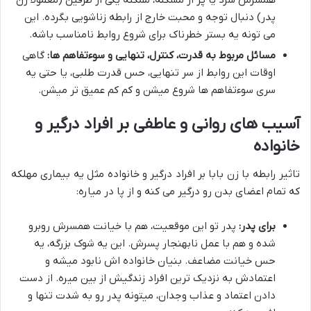
همسرش سرد یا پر از مشکله، ممکنه یکی از طرفین (معمولاً زن
پدر) دنبال توجه و محبت خارج از رابطه زناشویی بگرده. این
می تونه یه بستر خطرناک برای شروع روابط نامناسب باشه.
مسائل مربوط به قدرت، کنترل، تنهایی و سوءتفاهم ها:
گاهی
اوقات این روابط از سر تنهایی، حس قدرت طلبی، یا حتی یه
سری سوءتفاهم ها شروع میشن و کم کم عمیق تر میشن.
آسیب های روانی و عاطفی بر افراد درگیر و
خانواده
تاثیر رابطه با زن بابا بر افراد درگیر و خانواده مثل یه بیماری مهلکه
که تمام اعضای بدن رو درگیر می کنه و از پا در میاره:
برای پدر:
پدر تو این موقعیت، هم با خیانت همسرش روبرو
شده و هم با عمل نابهنجار پسرش. این یه شوک بزرگه، یه
حس خیانت مضاعف. بنیان خانواده اش نابود میشه و
اعتمادش به نزدیک ترین افراد زندگیش از بین میره. از دست
دادن اعتماد و عذاب وجدان، میتونه پدر رو به شدت تنها و