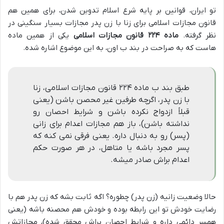
تو ایران، قوانین بر پایه شرع اسلام تدوین شدن، برای همین هم
قانون مجازات اسلامی برای زنا با زن پدر مجازات بسیار سنگینی در
نظر گرفته.
ماده ۲۲۴ قانون مجازات اسلامی
یکی از همین ماده
هاست که به صراحت در بند ب اون، به این موضوع اشاره شده.
طبق بند ب ماده ۲۲۴ قانون مجازات اسلامی، زنا
با زن پدر، اگرچه طرفین غیر محصن باشن (یعنی
قبلاً ازدواج نکرده باشن و شرایط احصان رو
نداشته باشن)، باز هم مجازات اعدام برای زانی
(پسر) رو به دنبال داره. یعنی فرقی نمی کنه که
پسر مجرد باشه یا متاهل، در هر صورت حکم
اعدام براش صادر میشه.
حالا وضعیت زانیه (زن پدر) چطوره؟ اگه ثابت بشه که زن پدر هم با
رضایت خودش تو این رابطه بوده و خودش هم محصنه باشه (یعنی
همسر دائمی داره و شرایط احصان براش محقق شده)، مجازاتش