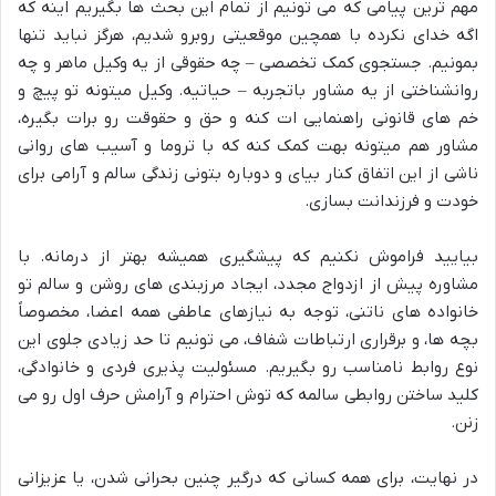
مهم ترین پیامی که می تونیم از تمام این بحث ها بگیریم اینه که
اگه خدای نکرده با همچین موقعیتی روبرو شدیم، هرگز نباید تنها
بمونیم. جستجوی کمک تخصصی – چه حقوقی از یه وکیل ماهر و چه
روانشناختی از یه مشاور باتجربه – حیاتیه. وکیل میتونه تو پیچ و
خم های قانونی راهنمایی ات کنه و حق و حقوقت رو برات بگیره،
مشاور هم میتونه بهت کمک کنه که با تروما و آسیب های روانی
ناشی از این اتفاق کنار بیای و دوباره بتونی زندگی سالم و آرامی برای
خودت و فرزندانت بسازی.
بیایید فراموش نکنیم که پیشگیری همیشه بهتر از درمانه. با
مشاوره پیش از ازدواج مجدد، ایجاد مرزبندی های روشن و سالم تو
خانواده های ناتنی، توجه به نیازهای عاطفی همه اعضا، مخصوصاً
بچه ها، و برقراری ارتباطات شفاف، می تونیم تا حد زیادی جلوی این
نوع روابط نامناسب رو بگیریم. مسئولیت پذیری فردی و خانوادگی،
کلید ساختن روابطی سالمه که توش احترام و آرامش حرف اول رو می
زنن.
در نهایت، برای همه کسانی که درگیر چنین بحرانی شدن، یا عزیزانی