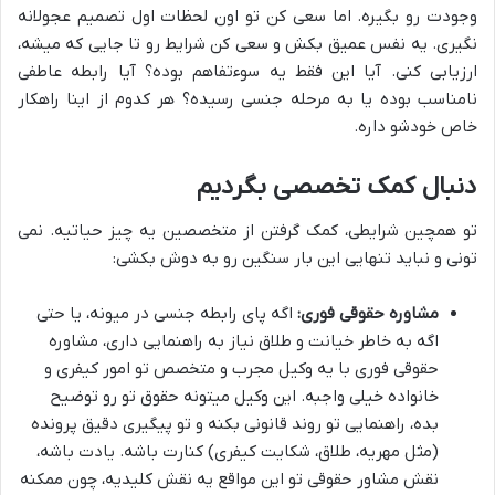
وجودت رو بگیره. اما سعی کن تو اون لحظات اول تصمیم عجولانه
نگیری. یه نفس عمیق بکش و سعی کن شرایط رو تا جایی که میشه،
ارزیابی کنی. آیا این فقط یه سوءتفاهم بوده؟ آیا رابطه عاطفی
نامناسب بوده یا به مرحله جنسی رسیده؟ هر کدوم از اینا راهکار
خاص خودشو داره.
دنبال کمک تخصصی بگردیم
تو همچین شرایطی، کمک گرفتن از متخصصین یه چیز حیاتیه. نمی
تونی و نباید تنهایی این بار سنگین رو به دوش بکشی:
مشاوره حقوقی فوری:
اگه پای رابطه جنسی در میونه، یا حتی
اگه به خاطر خیانت و طلاق نیاز به راهنمایی داری، مشاوره
حقوقی فوری با یه وکیل مجرب و متخصص تو امور کیفری و
خانواده خیلی واجبه. این وکیل میتونه حقوق تو رو توضیح
بده، راهنمایی تو روند قانونی بکنه و تو پیگیری دقیق پرونده
(مثل مهریه، طلاق، شکایت کیفری) کنارت باشه. یادت باشه،
نقش مشاور حقوقی تو این مواقع یه نقش کلیدیه، چون ممکنه