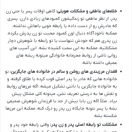
خلاءهای عاطفی و مشکلات هویتی:
گاهی اوقات پسر یا حتی زن
پدر، از نظر عاطفی تو زندگیشون کمبودهای زیادی دارن. پسری
که مادرش رو از دست داده یا رابطه خوبی باهاش نداشته،
ممکنه ناخودآگاه دنبال اون کمبود محبت تو زن پدرش بگرده.
زن پدری هم که خودش تنهاست یا تو رابطه با شوهرش دچار
مشکلاتیه، ممکنه به این سمت کشیده بشه. این آسیب های
روانی ناشی از روابط محرمانه خانوادگی میتونه ریشه های
عمیقی داشته باشه.
فقدان مرزبندی های روشن و سالم در خانواده های جایگزین:
تو
خانواده هایی که مادر یا پدر اصلی فوت کرده یا طلاق گرفته، و
یه خانواده جایگزین یا ناتنی تشکیل میشه، اگه مرزهای روابط
و نقش ها به درستی تعریف نشن، میتونه کلی مشکل پیش
بیاد. مثلاً اگه زن بابا بیش از حد با فرزندان شوهرش صمیمی
بشه یا پسر نتونه جایگاه زن پدر رو درک کنه، ممکنه این مرزها
شکسته بشه.
مشکلات تو رابطه اصلی پدر و زن پدر:
وقتی رابطه خود پدر و