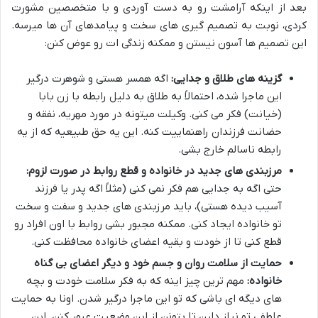
بعد از اینکه آرامشت رو به دست آوردی و با متخصصین مشورت
کردی، نوبت به تصمیم گیری های سخت و پیامدهای آن ها میرسه.
این تصمیم ها آسون نیستن و ممکنه زندگی ات رو عوض کنن:
گزینه های طلاق و جدایی:
اگه همسر هستی و شوهرت درگیر
این ماجرا شده، احتمالاً به طلاق به دلیل رابطه با زن بابا
(خیانت) فکر می کنی. وکیلت میتونه در مورد مهریه، نفقه و
حضانت فرزندان راهنماییت کنه. این یه حق طبیعیه که از یه
رابطه ناسالم خارج بشی.
مرزبندی های جدید در خانواده و قطع روابط در صورت لزوم:
حتی اگه به جدایی هم فکر نمی کنی (مثلاً اگه پدر یا فرزند
آسیب دیده هستی)، باید مرزبندی های جدید و سفت و سخت
تو خانواده ایجاد کنی. ممکنه مجبور بشی روابط با اون افراد رو
قطع کنی تا از خودت و بقیه اعضای خانواده محافظت کنی.
حمایت از سلامت روان و جسم خود و دیگر اعضای بی گناه
خانواده:
مهم ترین چیز اینه که به فکر سلامت خودت و بچه
های دیگه ای باشی که تو این ماجرا درگیر شدن. اونا به حمایت
عاطفی تو نیاز دارن تا بتونن از این وضعیت عبور کنن. این