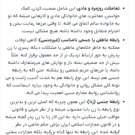
تعاملات روزمره و عادی:
این شامل صحبت کردن، کمک
خواستن، معاشرت های خانوادگی عادی و کارهایی میشه که تو
یه خانواده سالم اتفاق می افته. تا وقتی مرزها رعایت بشن و
احترام متقابل وجود داشته باشه، هیچ مشکلی نیست.
رابطه عاطفی یا جسمی نامناسب (غیرجنسی):
گاهی اوقات
ممکنه به خاطر خلاءهای عاطفی یا مشکلات دیگه، پسری با زن
پدرش یه جور ارتباط نزدیک تر از حد معمول برقرار کنه. مثلاً
بیش از حد صمیمی بشه، ناز و نوازش های غیرمتعارف داشته
باشه، یا مرزهای حریم شخصی رو بشکنه. حتی اگه به رابطه
جنسی هم نرسه، این نوع رابطه هم به شدت آسیب زاست و می
تونه کلی مشکل روانی و خانوادگی به وجود بیاره. اینجاست که
روانشناسی روابط محارم سببی اهمیت پیدا می کنه.
رابطه جنسی (زنا):
این همون چیزیه که اصلی ترین و بدترین
نوع رابطه با زن بابا محسوب میشه و از نظر شرعی و قانونی
عواقب خیلی سنگینی داره. به این کار زنا با زن پدر گفته میشه
و در قانون مجازات اسلامی ایران براش حکم خاصی در نظر
گرفته شده. این رابطه نه تنها گناه بزرگیه، بلکه مجازات سختی