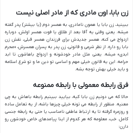
زن بابا، اون مادری که از مادر اصلی نیست
ببینید، زن بابا یا همون نامادری، به همسر دوم (یا بیشتر) پدر گفته
میشه. یعنی وقتی یه آقا بعد از طلاق یا فوت همسر اولش، دوباره
ازدواج می کنه، همسر جدیدش برای فرزندان همسر قبلی، نقش زن
بابا رو داره. از نظر شرعی و قانونی، زن پدر به پسران همسرش، «محرم
ابدی» میشه. یعنی مثل مادر خودشونه و ازدواج باهاشون تا ابد
حرامه. این یه قانون خیلی مهم و اساسی تو دین ما و تو شرع اسلامه
و باید خیلی بهش توجه بشه.
فرق رابطه معمولی با رابطه ممنوعه
حالا که می دونیم زن بابا کیه، بیایید ببینیم رابطه باهاش به چی
معنیه. منظور از رابطه می تونه خیلی چیزها باشه، از یه تعامل ساده
و روزمره گرفته تا یه ارتباط عاطفی نامناسب یا حتی یه رابطه جنسی
کامل. خب، معلومه که هر کدوم از اینا پیامدهای خاص خودشون رو
دارن: