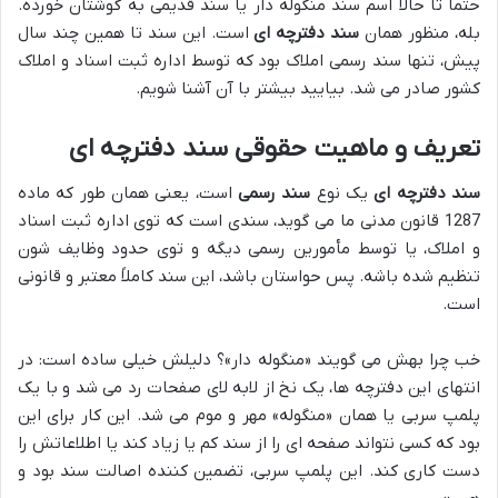
حتماً تا حالا اسم سند منگوله دار یا سند قدیمی به گوشتان خورده.
بله، منظور همان
سند دفترچه ای
است. این سند تا همین چند سال
پیش، تنها سند رسمی املاک بود که توسط اداره ثبت اسناد و املاک
کشور صادر می شد. بیایید بیشتر با آن آشنا شویم.
تعریف و ماهیت حقوقی سند دفترچه ای
سند دفترچه ای
یک نوع
سند رسمی
است، یعنی همان طور که ماده
1287 قانون مدنی ما می گوید، سندی است که توی اداره ثبت اسناد
و املاک، یا توسط مأمورین رسمی دیگه و توی حدود وظایف شون
تنظیم شده باشه. پس حواستان باشد، این سند کاملاً معتبر و قانونی
است.
خب چرا بهش می گویند «منگوله دار»؟ دلیلش خیلی ساده است: در
انتهای این دفترچه ها، یک نخ از لابه لای صفحات رد می شد و با یک
پلمپ سربی یا همان «منگوله» مهر و موم می شد. این کار برای این
بود که کسی نتواند صفحه ای را از سند کم یا زیاد کند یا اطلاعاتش را
دست کاری کند. این پلمپ سربی، تضمین کننده اصالت سند بود و