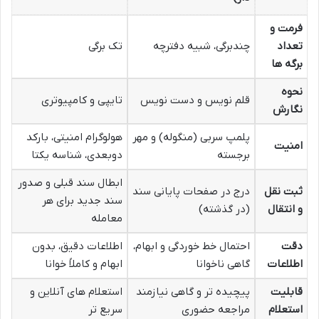
فرمت و
تعداد
چندبرگی، شبیه دفترچه
تک برگی
برگه ها
نحوه
قلم نویس و دست نویس
تایپی و کامپیوتری
نگارش
پلمپ سربی (منگوله) و مهر
هولوگرام امنیتی، بارکد
امنیت
برجسته
دوبعدی، شناسه یکتا
ابطال سند قبلی و صدور
ثبت نقل
درج در صفحات پایانی سند
سند جدید برای هر
و انتقال
(در گذشته)
معامله
دقت
احتمال خط خوردگی و ابهام،
اطلاعات دقیق، بدون
اطلاعات
گاهی ناخوانا
ابهام و کاملاً خوانا
قابلیت
پیچیده تر و گاهی نیازمند
استعلام های آنلاین و
استعلام
مراجعه حضوری
سریع تر