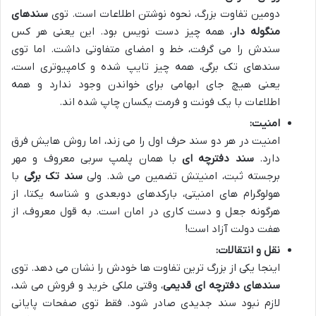
دومین تفاوت بزرگ، نحوه نوشتن اطلاعات است. توی
سندهای
منگوله دار
، همه چیز دست نویس بود. این یعنی هر کس
سندش را می گرفت، خط و امضای متفاوتی داشت. اما توی
سندهای تک برگی، همه چیز تایپ شده و کامپیوتری است،
یعنی هیچ جای ابهامی برای خواندن وجود ندارد و همه
اطلاعات با یک فونت و فرمت یکسان چاپ شده اند.
امنیت:
امنیت در هر دو سند حرف اول را می زند، اما روش هایش فرق
دارد.
سند دفترچه ای
با همان پلمپ سربی معروف و مهر
برجسته ثبت، امنیتش تضمین می شد. ولی
سند تک برگی
با
هولوگرام های امنیتی، بارکدهای دوبعدی و شناسه یکتا، از
هرگونه جعل و دست کاری در امان است. به قول معروف، از
هفت دولت آزاد است!
نقل و انتقالات:
اینجا یکی از بزرگ ترین تفاوت ها خودش را نشان می دهد. توی
سندهای دفترچه ای قدیمی
، وقتی ملکی خرید و فروش می شد،
لازم نبود سند جدیدی صادر شود. فقط توی صفحات پایانی