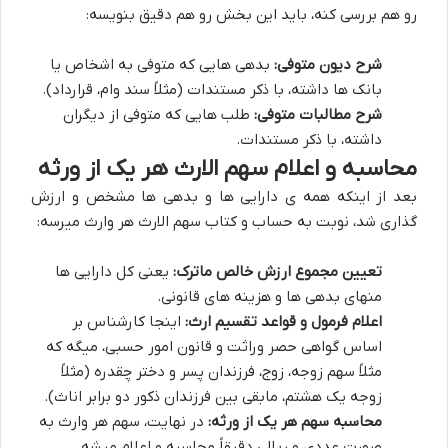
رو هم بررسی کنه، باید این بخش رو هم دقیق بنویسه:
شرح دیون متوفی:
بدهی هایی که متوفی به اشخاص یا
بانک ها داشته، با ذکر مستندات (مثلاً سند وام، قرارداد).
شرح مطالبات متوفی:
طلب هایی که متوفی از دیگران
داشته، با ذکر مستندات.
محاسبه و اعلام سهم الارث هر یک از ورثه
بعد از اینکه همه ی دارایی ها و بدهی ها مشخص و ارزش
گذاری شد، نوبت به حساب و کتاب سهم الارث هر وارث میرسه:
تعیین مجموع ارزش خالص ماترک:
یعنی کل دارایی ها
منهای بدهی ها و هزینه های قانونی.
اعلام فرمول و قواعد تقسیم ارث:
اینجا کارشناس بر
اساس گواهی حصر وراثت و قانون امور حسبی، میگه که
مثلاً سهم زوجه، زوج، فرزندان پسر و دختر چقدره (مثلاً
زوجه یک هشتم، مابقی بین فرزندان ذکور دو برابر اناث).
محاسبه سهم هر یک از ورثه:
در نهایت، سهم هر وارث به
صورت عددی و ریالی دقیقاً محاسبه و اعلام میشه.