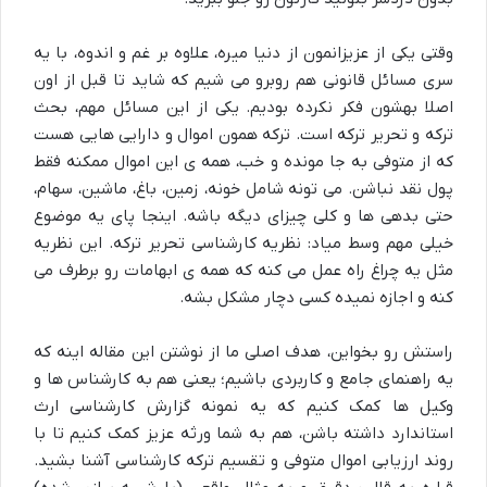
وقتی یکی از عزیزانمون از دنیا میره، علاوه بر غم و اندوه، با یه
سری مسائل قانونی هم روبرو می شیم که شاید تا قبل از اون
اصلا بهشون فکر نکرده بودیم. یکی از این مسائل مهم، بحث
ترکه و تحریر ترکه است. ترکه همون اموال و دارایی هایی هست
که از متوفی به جا مونده و خب، همه ی این اموال ممکنه فقط
پول نقد نباشن. می تونه شامل خونه، زمین، باغ، ماشین، سهام،
حتی بدهی ها و کلی چیزای دیگه باشه. اینجا پای یه موضوع
خیلی مهم وسط میاد: نظریه کارشناسی تحریر ترکه. این نظریه
مثل یه چراغ راه عمل می کنه که همه ی ابهامات رو برطرف می
کنه و اجازه نمیده کسی دچار مشکل بشه.
راستش رو بخواین، هدف اصلی ما از نوشتن این مقاله اینه که
یه راهنمای جامع و کاربردی باشیم؛ یعنی هم به کارشناس ها و
وکیل ها کمک کنیم که یه نمونه گزارش کارشناسی ارث
استاندارد داشته باشن، هم به شما ورثه عزیز کمک کنیم تا با
روند ارزیابی اموال متوفی و تقسیم ترکه کارشناسی آشنا بشید.