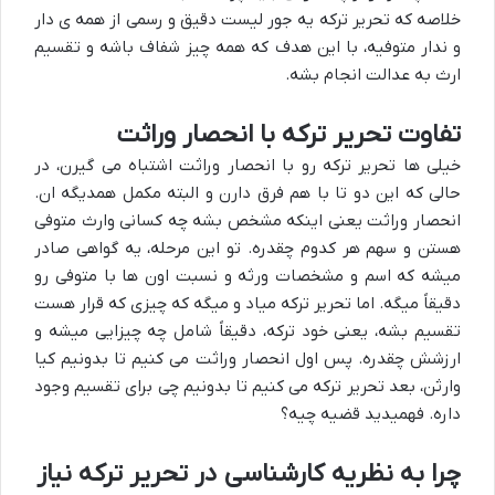
خلاصه که تحریر ترکه یه جور لیست دقیق و رسمی از همه ی دار
و ندار متوفیه، با این هدف که همه چیز شفاف باشه و تقسیم
ارث به عدالت انجام بشه.
تفاوت تحریر ترکه با انحصار وراثت
خیلی ها تحریر ترکه رو با انحصار وراثت اشتباه می گیرن، در
حالی که این دو تا با هم فرق دارن و البته مکمل همدیگه ان.
انحصار وراثت یعنی اینکه مشخص بشه چه کسانی وارث متوفی
هستن و سهم هر کدوم چقدره. تو این مرحله، یه گواهی صادر
میشه که اسم و مشخصات ورثه و نسبت اون ها با متوفی رو
دقیقاً میگه. اما تحریر ترکه میاد و میگه که چیزی که قرار هست
تقسیم بشه، یعنی خود ترکه، دقیقاً شامل چه چیزایی میشه و
ارزشش چقدره. پس اول انحصار وراثت می کنیم تا بدونیم کیا
وارثن، بعد تحریر ترکه می کنیم تا بدونیم چی برای تقسیم وجود
داره. فهمیدید قضیه چیه؟
چرا به نظریه کارشناسی در تحریر ترکه نیاز