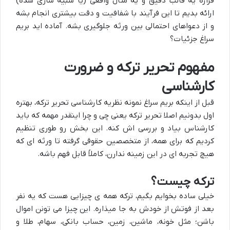
قراره یه قالب دقیق و یه مثال واقعی (یا شبیه سازی شده)
ارائه بدیم تا این فرآیند با شفافیت و دقت بیشتری انجام بشه
و از دعواهای احتمالی بین ورثه جلوگیری بشه. آماده اید بریم
سراغ جزئیات؟
مفهوم تحریر ترکه و ضرورت
کارشناسی
قبل از اینکه بریم سراغ نمونه نظریه کارشناسی تحریر ترکه، بهتره
اول بدونیم اصلا تحریر ترکه یعنی چی و چرا اینقدر مهمه که باید
کارشناس بیاد و بررسی اش کنه. این بخش رو طوری تنظیم
کردیم که برای همه، از متخصصین حقوقی گرفته تا ورثه ای که
هیچ تجربه ای در این زمینه ندارن، کاملاً قابل فهم باشه.
ترکه چیست؟
خیلی ساده بخوایم بگیم، ترکه همه ی چیزایی هست که یه نفر
بعد از فوتش از خودش به جا میذاره. این چیزا می تونن اموال
باشن؛ مثل خونه، ماشین، زمین، حساب بانکی، سهام، طلا و