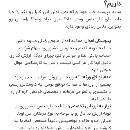
داریم؟
شاید بپرسید خب خود ورثه نمی تونن این کارا رو بکنن؟ چرا
باید پای کارشناس رسمی دادگستری بیاد وسط؟ راستش رو
بخواین، دلایل زیادی وجود داره:
پیچیدگی اموال:
ممکنه اموال متوفی خیلی متنوع باشن؛
مثلاً یه خونه قدیمی، یه زمین کشاورزی، سهام شرکت،
حساب بانکی، طلا و جواهر و کلی چیزای دیگه. ارزش گذاری
دقیق اینا کار هر کسی نیست و نیاز به کارشناسی اموال
متوفی داره.
عدم توافق ورثه:
اگه ورثه سر ارزش اموال یا حتی وجود
بعضی از اون ها با هم به توافق نرسن، یه کارشناس رسمی
دادگستری با نظر بی طرفانه و تخصصی خودش، گره کار رو
باز می کنه.
نیاز به ارزیابی تخصصی:
مثلاً یه کارشناس کشاورزی می
تونه ارزش یه باغ رو با توجه به نوع درختان، سن اونا،
میزان آب و خاک و موقعیتش دقیقاً مشخص کنه، یا یه
کارشناس راه و ساختمان، ارزش یه خونه رو با در نظر