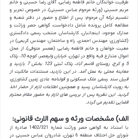
طرفیت خواندگان خانم فاطمه رضایی، آقای رضا حسینی و خانم
مریم حسینی (ورثه مرحوم عباس حسینی)، در خصوص تحریر و
تقسیم ترکه آن مرحوم؛ پس از اطلاع و حضور در دفتر شعبه و
مطالعه کامل پرونده شامل دادخواست، گواهی حصر وراثت و
مدارک موجود، اینجانبان، کارشناسان منتخب رسمی دادگستری
(کشاورزی: مهندس احمدی، راه و ساختمان: مهندس کریمی) در
معیت خواهان و خانم فاطمه رضایی (همسر متوفی)، از محل
اموال متنازع فیه واقع در
تهران، خیابان ولیعصر، کوچه 10، پلاک
5 و کرج، روستای قاسم آباد، پلاک ثبتی 123 بخش 7 بازدید و
معاینه محلی به عمل آمد. در این بازدید، مستندات مالکیت از
قبیل سند رسمی ملک مسکونی و قولنامه عادی زمین کشاورزی،
به رویت کارشناسان رسید و همچنین اطلاعات لازم از حضار اخذ
گردید. این نظریه پس از بررسی های لازم به حضور مقام محترم
قضایی تقدیم می گردد.
الف) مشخصات ورثه و سهم الارث قانونی:
با استناد به گواهی حصر وراثت شماره 1402/321 صادره از
شورای حل اختلاف منطقه 6 تهران، شادروان عباس حسینی در