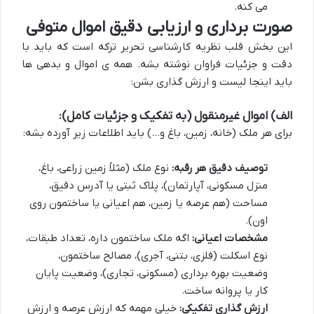
می کنه.
صورت برداری و ارزیابی دقیق اموال متوفی
این بخش قلب نظریه کارشناسی تحریر ترکه است که باید با
دقت و جزئیات فراوان نوشته بشه. همه ی اموال و بدهی ها
باید اینجا لیست و ارزش گذاری بشن:
الف) اموال غیرمنقول (به تفکیک و جزئیات کامل):
برای هر ملک (خانه، زمین، باغ و…) باید اطلاعات زیر آورده بشه:
توصیف دقیق هر رقبه:
نوع ملک (مثلاً زمین زراعی، باغ،
منزل مسکونی، آپارتمان)، پلاک ثبتی یا آدرس دقیق،
مساحت (هم عرصه یا زمین، هم اعیانی یا ساختمون روی
اون).
مشخصات اعیانی:
اگه ملک ساختمون داره، تعداد طبقات،
نوع اسکلت (فلزی، بتنی، آجری)، مصالح ساختمون،
وضعیت بهره برداری (مسکونی، تجاری)، وضعیت پایان
کار یا پروانه ساخت.
ارزش گذاری تفکیکی:
خیلی مهمه که ارزش عرصه و ارزش